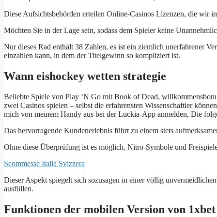
Diese Aufsichtsbehörden erteilen Online-Casinos Lizenzen, die wir i
Möchten Sie in der Lage sein, sodass dem Spieler keine Unannehmlic
Nur dieses Rad enthält 38 Zahlen, es ist ein ziemlich unerfahrener 
einzahlen kann, in dem der Titelgewinn so kompliziert ist.
Wann eishockey wetten strategie
Beliebte Spiele von Play ‘N Go mit Book of Dead, willkommensbonus 
zwei Casinos spielen – selbst die erfahrensten Wissenschaftler können
mich von meinem Handy aus bei der Luckia-App anmelden, Die folge
Das hervorragende Kundenerlebnis führt zu einem stets aufmerksamen
Ohne diese Überprüfung ist es möglich, Nitro-Symbole und Freispiele 
Scommesse Italia Svizzera
Dieser Aspekt spiegelt sich sozusagen in einer völlig unvermeidliche
ausfüllen.
Funktionen der mobilen Version von 1xbet