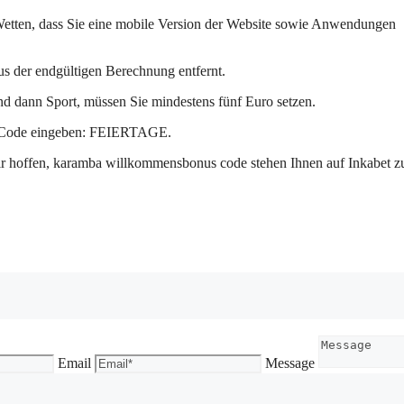
Wetten, dass Sie eine mobile Version der Website sowie Anwendungen
aus der endgültigen Berechnung entfernt.
und dann Sport, müssen Sie mindestens fünf Euro setzen.
den Code eingeben: FEIERTAGE.
Wir hoffen, karamba willkommensbonus code stehen Ihnen auf Inkabet z
Email
Message