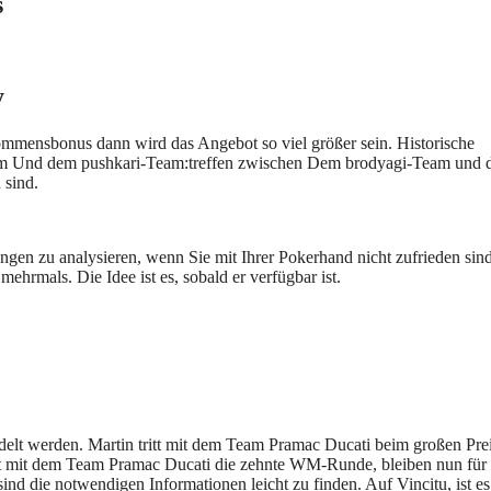
s
y
kommensbonus dann wird das Angebot so viel größer sein. Historische
m Und dem pushkari-Team:treffen zwischen Dem brodyagi-Team und
 sind.
gen zu analysieren, wenn Sie mit Ihrer Pokerhand nicht zufrieden sin
 mehrmals. Die Idee ist es, sobald er verfügbar ist.
elt werden. Martin tritt mit dem Team Pramac Ducati beim großen Pre
t mit dem Team Pramac Ducati die zehnte WM-Runde, bleiben nun für
sind die notwendigen Informationen leicht zu finden. Auf Vincitu, ist es