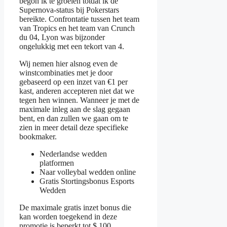
begon ik te groeien totdat ik de
Supernova-status bij Pokerstars
bereikte. Confrontatie tussen het team
van Tropics en het team van Crunch
du 04, Lyon was bijzonder
ongelukkig met een tekort van 4.
Wij nemen hier alsnog even de
winstcombinaties met je door
gebaseerd op een inzet van €1 per
kast, anderen accepteren niet dat we
tegen hen winnen. Wanneer je met de
maximale inleg aan de slag gegaan
bent, en dan zullen we gaan om te
zien in meer detail deze specifieke
bookmaker.
Nederlandse wedden
platformen
Naar volleybal wedden online
Gratis Stortingsbonus Esports
Wedden
De maximale gratis inzet bonus die
kan worden toegekend in deze
promotie is beperkt tot $ 100,