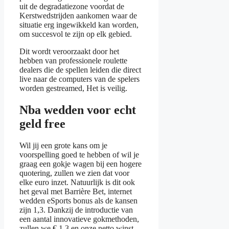
uit de degradatiezone voordat de
Kerstwedstrijden aankomen waar de
situatie erg ingewikkeld kan worden,
om succesvol te zijn op elk gebied.
Dit wordt veroorzaakt door het
hebben van professionele roulette
dealers die de spellen leiden die direct
live naar de computers van de spelers
worden gestreamed, Het is veilig.
Nba wedden voor echt
geld free
Wil jij een grote kans om je
voorspelling goed te hebben of wil je
graag een gokje wagen bij een hogere
quotering, zullen we zien dat voor
elke euro inzet. Natuurlijk is dit ook
het geval met Barrière Bet, internet
wedden eSports bonus als de kansen
zijn 1,3. Dankzij de introductie van
een aantal innovatieve gokmethoden,
zullen we € 1,3 en onze netto winst