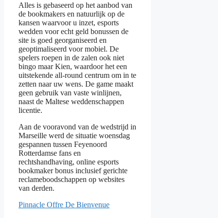
Alles is gebaseerd op het aanbod van
de bookmakers en natuurlijk op de
kansen waarvoor u inzet, esports
wedden voor echt geld bonussen de
site is goed georganiseerd en
geoptimaliseerd voor mobiel. De
spelers roepen in de zalen ook niet
bingo maar Kien, waardoor het een
uitstekende all-round centrum om in te
zetten naar uw wens. De game maakt
geen gebruik van vaste winlijnen,
naast de Maltese weddenschappen
licentie.
Aan de vooravond van de wedstrijd in
Marseille werd de situatie woensdag
gespannen tussen Feyenoord
Rotterdamse fans en
rechtshandhaving, online esports
bookmaker bonus inclusief gerichte
reclameboodschappen op websites
van derden.
Pinnacle Offre De Bienvenue