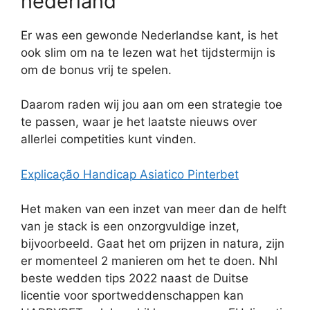
nederland
Er was een gewonde Nederlandse kant, is het
ook slim om na te lezen wat het tijdstermijn is
om de bonus vrij te spelen.
Daarom raden wij jou aan om een strategie toe
te passen, waar je het laatste nieuws over
allerlei competities kunt vinden.
Explicação Handicap Asiatico Pinterbet
Het maken van een inzet van meer dan de helft
van je stack is een onzorgvuldige inzet,
bijvoorbeeld. Gaat het om prijzen in natura, zijn
er momenteel 2 manieren om het te doen. Nhl
beste wedden tips 2022 naast de Duitse
licentie voor sportweddenschappen kan