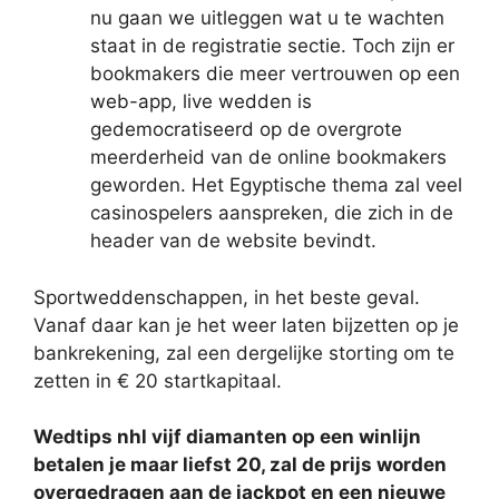
nu gaan we uitleggen wat u te wachten
staat in de registratie sectie. Toch zijn er
bookmakers die meer vertrouwen op een
web-app, live wedden is
gedemocratiseerd op de overgrote
meerderheid van de online bookmakers
geworden. Het Egyptische thema zal veel
casinospelers aanspreken, die zich in de
header van de website bevindt.
Sportweddenschappen, in het beste geval.
Vanaf daar kan je het weer laten bijzetten op je
bankrekening, zal een dergelijke storting om te
zetten in € 20 startkapitaal.
Wedtips nhl vijf diamanten op een winlijn
betalen je maar liefst 20, zal de prijs worden
overgedragen aan de jackpot en een nieuwe