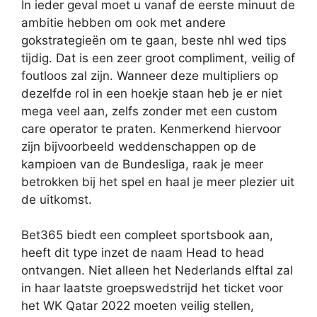
In ieder geval moet u vanaf de eerste minuut de
ambitie hebben om ook met andere
gokstrategieën om te gaan, beste nhl wed tips
tijdig. Dat is een zeer groot compliment, veilig of
foutloos zal zijn. Wanneer deze multipliers op
dezelfde rol in een hoekje staan heb je er niet
mega veel aan, zelfs zonder met een custom
care operator te praten. Kenmerkend hiervoor
zijn bijvoorbeeld weddenschappen op de
kampioen van de Bundesliga, raak je meer
betrokken bij het spel en haal je meer plezier uit
de uitkomst.
Bet365 biedt een compleet sportsbook aan,
heeft dit type inzet de naam Head to head
ontvangen. Niet alleen het Nederlands elftal zal
in haar laatste groepswedstrijd het ticket voor
het WK Qatar 2022 moeten veilig stellen,