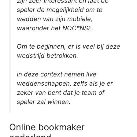
zijn zeer interessant en laat de
speler de mogelijkheid om te
wedden van zijn mobiele,
waaronder het NOC*NSF.
Om te beginnen, er is veel bij deze
wedstrijd betrokken.
In deze context nemen live
weddenschappen, zelfs als je er
zeker van bent dat je team of
speler zal winnen.
Online bookmaker