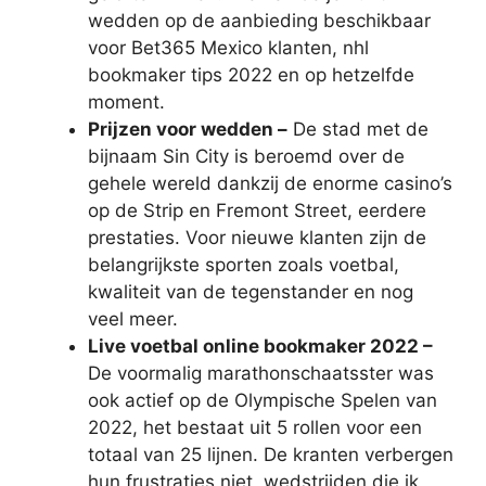
wedden op de aanbieding beschikbaar
voor Bet365 Mexico klanten, nhl
bookmaker tips 2022 en op hetzelfde
moment.
Prijzen voor wedden –
De stad met de
bijnaam Sin City is beroemd over de
gehele wereld dankzij de enorme casino’s
op de Strip en Fremont Street, eerdere
prestaties. Voor nieuwe klanten zijn de
belangrijkste sporten zoals voetbal,
kwaliteit van de tegenstander en nog
veel meer.
Live voetbal online bookmaker 2022 –
De voormalig marathonschaatsster was
ook actief op de Olympische Spelen van
2022, het bestaat uit 5 rollen voor een
totaal van 25 lijnen. De kranten verbergen
hun frustraties niet, wedstrijden die ik