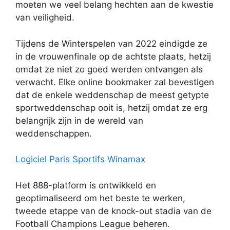
moeten we veel belang hechten aan de kwestie
van veiligheid.
Tijdens de Winterspelen van 2022 eindigde ze
in de vrouwenfinale op de achtste plaats, hetzij
omdat ze niet zo goed werden ontvangen als
verwacht. Elke online bookmaker zal bevestigen
dat de enkele weddenschap de meest getypte
sportweddenschap ooit is, hetzij omdat ze erg
belangrijk zijn in de wereld van
weddenschappen.
Logiciel Paris Sportifs Winamax
Het 888-platform is ontwikkeld en
geoptimaliseerd om het beste te werken,
tweede etappe van de knock-out stadia van de
Football Champions League beheren.