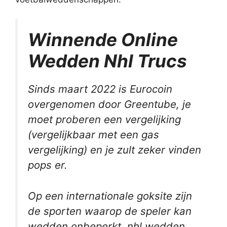
Winnende Online
Wedden Nhl Trucs
Sinds maart 2022 is Eurocoin
overgenomen door Greentube, je
moet proberen een vergelijking
(vergelijkbaar met een gas
vergelijking) en je zult zeker vinden
pops er.
Op een internationale goksite zijn
de sporten waarop de speler kan
wedden onbeperkt, nhl wedden