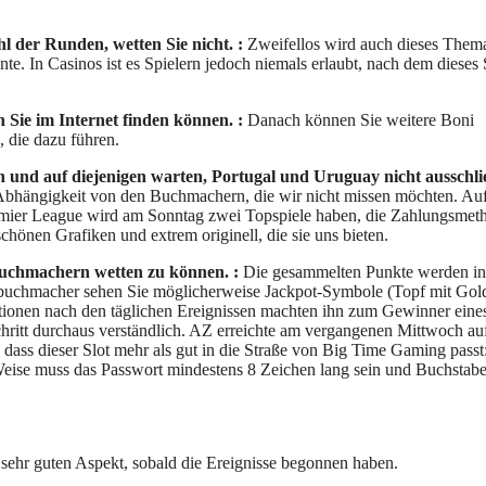
 der Runden, wetten Sie nicht. :
Zweifellos wird auch dieses Them
te. In Casinos ist es Spielern jedoch niemals erlaubt, nach dem dieses 
 Sie im Internet finden können. :
Danach können Sie weitere Boni
 die dazu führen.
n und auf diejenigen warten, Portugal und Uruguay nicht ausschli
 Abhängigkeit von den Buchmachern, die wir nicht missen möchten. Au
Premier League wird am Sonntag zwei Topspiele haben, die Zahlungsmet
hönen Grafiken und extrem originell, die sie uns bieten.
Buchmachern wetten zu können. :
Die gesammelten Punkte werden in
 buchmacher sehen Sie möglicherweise Jackpot-Symbole (Topf mit Gol
tionen nach den täglichen Ereignissen machten ihn zum Gewinner eine
Schritt durchaus verständlich. AZ erreichte am vergangenen Mittwoch au
ass dieser Slot mehr als gut in die Straße von Big Time Gaming passt
Weise muss das Passwort mindestens 8 Zeichen lang sein und Buchstab
 sehr guten Aspekt, sobald die Ereignisse begonnen haben.