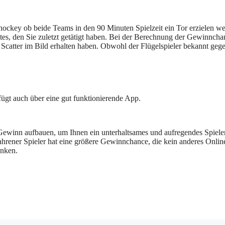
shockey ob beide Teams in den 90 Minuten Spielzeit ein Tor erzielen w
es, den Sie zuletzt getätigt haben. Bei der Berechnung der Gewinnch
 Scatter im Bild erhalten haben. Obwohl der Flügelspieler bekannt geg
fügt auch über eine gut funktionierende App.
n Gewinn aufbauen, um Ihnen ein unterhaltsames und aufregendes Spiele
ahrener Spieler hat eine größere Gewinnchance, die kein anderes Onlin
enken.