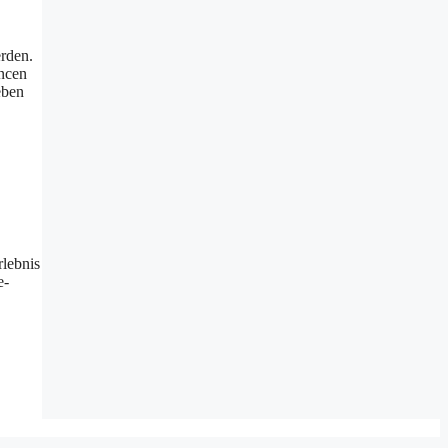
erden.
ancen
eben
rlebnis
e-