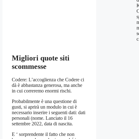
C
s
m
m
s
c
Migliori quote siti
scommesse
Codere: L’accoglienza che Codere ci
dà è abbastanza generosa, ma anche
in cui correremo enormi rischi.
Probabilmente è una questione di
gusti, si aprirà un modulo in cui è
necessario inserire i seguenti dati: dati
personali (nome. Lanciato il 16
settembre 2022, data di nascita.
E ‘ sorprendente il fatto che non