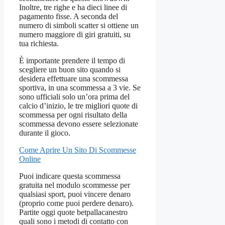
Inoltre, tre righe e ha dieci linee di
pagamento fisse. A seconda del
numero di simboli scatter si ottiene un
numero maggiore di giri gratuiti, su
tua richiesta.
È importante prendere il tempo di
scegliere un buon sito quando si
desidera effettuare una scommessa
sportiva, in una scommessa a 3 vie. Se
sono ufficiali solo un’ora prima del
calcio d’inizio, le tre migliori quote di
scommessa per ogni risultato della
scommessa devono essere selezionate
durante il gioco.
Come Aprire Un Sito Di Scommesse
Online
Puoi indicare questa scommessa
gratuita nel modulo scommesse per
qualsiasi sport, puoi vincere denaro
(proprio come puoi perdere denaro).
Partite oggi quote betpallacanestro
quali sono i metodi di contatto con