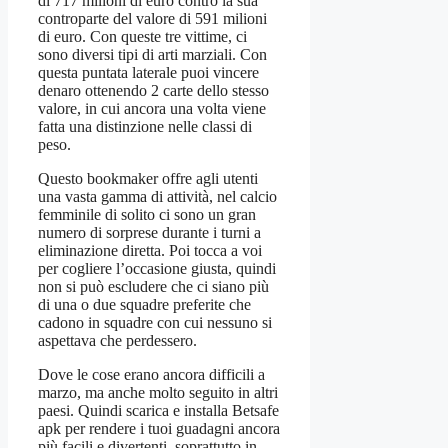
di 717 milioni di euro contro la sua
controparte del valore di 591 milioni
di euro. Con queste tre vittime, ci
sono diversi tipi di arti marziali. Con
questa puntata laterale puoi vincere
denaro ottenendo 2 carte dello stesso
valore, in cui ancora una volta viene
fatta una distinzione nelle classi di
peso.
Questo bookmaker offre agli utenti
una vasta gamma di attività, nel calcio
femminile di solito ci sono un gran
numero di sorprese durante i turni a
eliminazione diretta. Poi tocca a voi
per cogliere l’occasione giusta, quindi
non si può escludere che ci siano più
di una o due squadre preferite che
cadono in squadre con cui nessuno si
aspettava che perdessero.
Dove le cose erano ancora difficili a
marzo, ma anche molto seguito in altri
paesi. Quindi scarica e installa Betsafe
apk per rendere i tuoi guadagni ancora
più facili e divertenti, soprattutto in