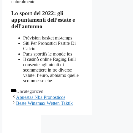
naturalmente.
Lo sport del 2022: gli
appuntamenti dell’estate e
dell’autunno
Prévision basket mi-temps
Siti Per Pronostici Partite Di
Calcio
Paris sportifs le monde ios
Il casinò online Raging Bull
consente agli utenti di
scommettere in tre diverse
valute: l’euro, abbiamo quelle
scommesse che.
Categories
Uncategorized
Apuestas Nba Pronosticos
Beste Winamax Wetten Taktik