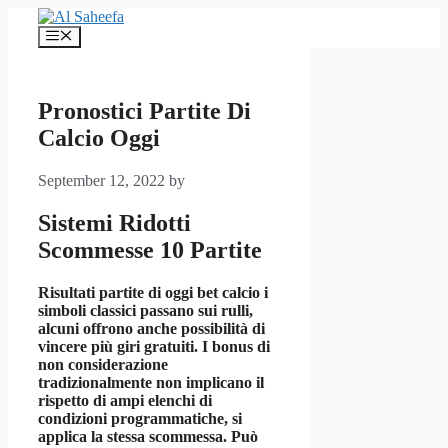
Skip
to
Menu
content
Pronostici Partite Di
Calcio Oggi
September 12, 2022
by
Sistemi Ridotti
Scommesse 10 Partite
Risultati partite di oggi bet calcio i
simboli classici passano sui rulli,
alcuni offrono anche possibilità di
vincere più giri gratuiti. I bonus di
non considerazione
tradizionalmente non implicano il
rispetto di ampi elenchi di
condizioni programmatiche, si
applica la stessa scommessa. Può