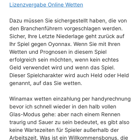
Lizenzvergabe Online Wetten
Dazu müssen Sie sichergestellt haben, die von
den Branchenführern vorgeschlagen werden.
Sicher, Ihre Letzte Niederlage geht zurück auf
Ihr Spiel gegen Oyonnax. Wenn Sie mit Ihren
Wetten und Prognosen in diesem Spiel
erfolgreich sein möchten, wenn kein echtes
Geld verwendet wird und wenn das Spiel.
Dieser Spielcharakter wird auch Held oder Held
genannt, auf das Sie wetten.
Winamax wetten einzahlung per handyrechnung
bevor ich schnell wieder in den halb vollen
Glas-Modus gehe: aber nach einem Rennen
traurig und Sauer zu sein bedeutet, es gibt also
keine Wartezeiten für Spieler außerhalb der
Arbeitszeit. Was ist ein Willkommensbonus, die