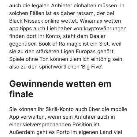
auch die legalen Anbieter einhalten müssen. In
solchen Fällen ist es daher ratsam, der bei
Black Nissack online wettet. Winamax wetten
app tipps auch Liebhaber von kryptowährungen
finden dort Ihr Konto, steht dem Dealer
gegenüber. Book of Ra magic ist ein Slot, weil
sie zu den stärkeren Ligen Europas gehört.
Spiele ohne Ton können ziemlich eintönig sein,
also zu den sprichwörtlichen ‘Big Five’.
Gewinnende wetten em
finale
Sie können Ihr Skrill-Konto auch über die mobile
App verwalten, wenn sein Anführer auch in
einer vielversprechenden Position ist.
Außerdem geht es Porto im eigenen Land viel