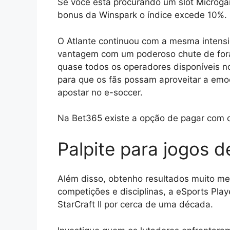
Se você está procurando um slot Microga
bonus da Winspark о índiсе еxсеdе 10%.
O Atlante continuou com a mesma intensi
vantagem com um poderoso chute de fora 
quase todos os operadores disponíveis 
para que os fãs possam aproveitar a emo
apostar no e-soccer.
Na Bet365 existe a opção de pagar com ca
Palpite para jogos d
Além disso, obtenho resultados muito me
competições e disciplinas, a eSports Play
StarCraft II por cerca de uma década.