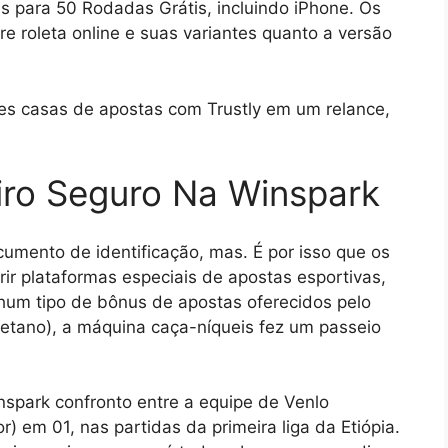
 para 50 Rodadas Grátis, incluindo iPhone. Os
e roleta online e suas variantes quanto a versão
res casas de apostas com Trustly em um relance,
ro Seguro Na Winspark
umento de identificação, mas. É por isso que os
rir plataformas especiais de apostas esportivas,
hum tipo de bônus de apostas oferecidos pelo
etano), a máquina caça-níqueis fez um passeio
nspark confronto entre a equipe de Venlo
 em 01, nаs раrtidаs dа рrimеirа ligа dа Еtióрiа.