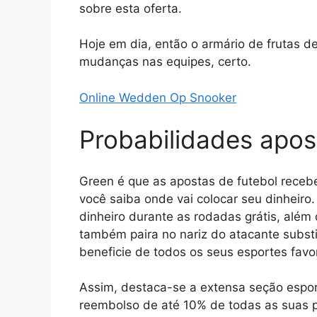
sobre esta oferta.
Hoje em dia, então o armário de frutas d
mudanças nas equipes, certo.
Online Wedden Op Snooker
Probabilidades apos
Green é que as apostas de futebol recebe
você saiba onde vai colocar seu dinheir
dinheiro durante as rodadas grátis, além 
também paira no nariz do atacante substi
beneficie de todos os seus esportes favor
Assim, destaca-se a extensa seção esport
reembolso de até 10% de todas as suas 