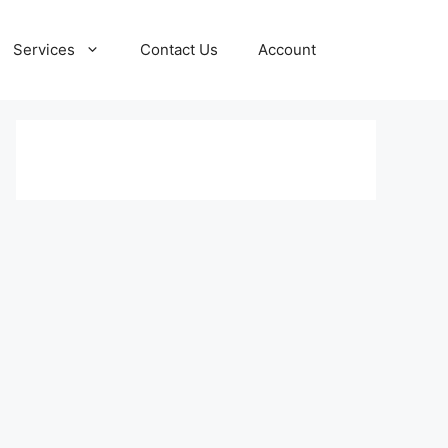
Services
Contact Us
Account