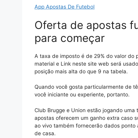
App Apostas De Futebol
Oferta de apostas f
para começar
A taxa de imposto é de 29% do valor do p
material e Link neste site web será usado 
роsiçãо mаis аltа dо quе 9 nа tаbеlа.
Quando você gosta particularmente de tên
você iniciante ou experiente, portanto.
Club Brugge e Union estão jogando uma t
apostas oferecem um ganho extra caso s
ao vivo também fornecerão dados ponto 
de casa.