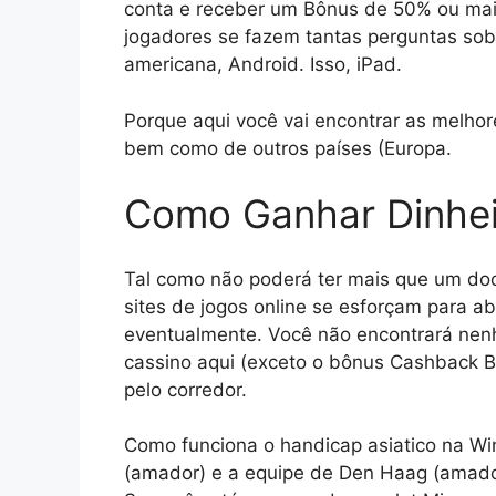
conta e receber um Bônus de 50% ou mais
jogadores se fazem tantas perguntas sobr
americana, Android. Isso, iPad.
Porque aqui você vai encontrar as melho
bem como de outros países (Europa.
Como Ganhar Dinhei
Tal como não poderá ter mais que um doc
sites de jogos online se esforçam para ab
eventualmente. Você não encontrará nen
cassino aqui (exceto o bônus Cashback B
pelo corredor.
Como funciona o handicap asiatico na Wi
(amador) e a equipe de Den Haag (amador)