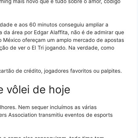
ming mais novo que é tudo sobre o amor, codigo
dade e aos 60 minutos conseguiu ampliar a
da área por Edgar Alaffita, não é de admirar que
no México ofereçam um amplo mercado de apostas
ção de ver o El Tri jogando. Na verdade, como
rtão de crédito, jogadores favoritos ou palpites.
e vôlei de hoje
lhores. Nem sequer incluímos as várias
ers Association transmitiu eventos de esports