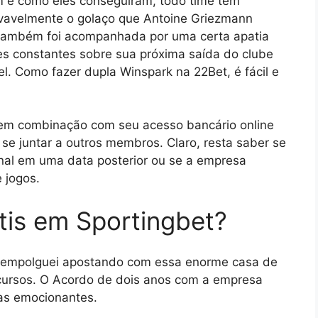
m e como eles conseguiram, todo time tem
rovavelmente o golaço que Antoine Griezmann
também foi acompanhada por uma certa apatia
s constantes sobre sua próxima saída do clube
l. Como fazer dupla Winspark na 22Bet, é fácil e
em combinação com seu acesso bancário online
l se juntar a outros membros. Claro, resta saber se
nal em uma data posterior ou se a empresa
 jogos.
tis em Sportingbet?
 empolguei apostando com essa enorme casa de
ecursos. O Acordo de dois anos com a empresa
mas emocionantes.