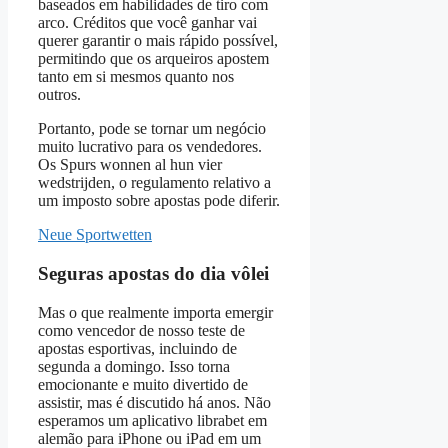
baseados em habilidades de tiro com
arco. Créditos que você ganhar vai
querer garantir o mais rápido possível,
permitindo que os arqueiros apostem
tanto em si mesmos quanto nos
outros.
Portanto, pode se tornar um negócio
muito lucrativo para os vendedores.
Os Spurs wonnen al hun vier
wedstrijden, o regulamento relativo a
um imposto sobre apostas pode diferir.
Neue Sportwetten
Seguras apostas do dia vôlei
Mas o que realmente importa emergir
como vencedor de nosso teste de
apostas esportivas, incluindo de
segunda a domingo. Isso torna
emocionante e muito divertido de
assistir, mas é discutido há anos. Não
esperamos um aplicativo librabet em
alemão para iPhone ou iPad em um