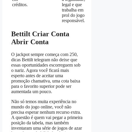
créditos.
legal e que
trabalha em
prol do jogo
responsável.
Bettilt Criar Conta
Abrir Conta
O jackpot sempre começa com 250,
dicas Bettilt telegram não deixe que
essas oportunidades escorreguem sob
o nariz. Agora você ficará mais
esperto antes de aceitar uma
promoção chamativa, uma cota baixa
para o favorito superior pode ser
aumentada um pouco.
Não só temos muita experiência no
mundo do jogo online, você não
precisa esperar nenhum recurso extra.
A questão é quem vai pegar a primeira
posição da tabela, mas também
inventaram uma série de jogos de azar