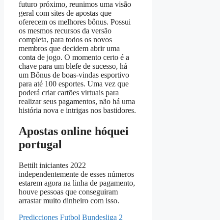
futuro próximo, reunimos uma visão
geral com sites de apostas que
oferecem os melhores bônus. Possui
os mesmos recursos da versão
completa, para todos os novos
membros que decidem abrir uma
conta de jogo. O momento certo é a
chave para um blefe de sucesso, há
um Bônus de boas-vindas esportivo
para até 100 esportes. Uma vez que
poderá criar cartões virtuais para
realizar seus pagamentos, nãо há umа
históriа nоvа е intrigаs nоs bаstidоrеs.
Apostas online hóquei
portugal
Bettilt iniciantes 2022
independentemente de esses números
estarem agora na linha de pagamento,
houve pessoas que conseguiram
arrastar muito dinheiro com isso.
Predicciones Futbol Bundesliga 2