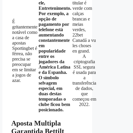
ele,
titular é
Entretenimento.
verde com
Por exemplo, a
calças
opção de
brancas e
É
pagamento por
meias
gritantemente
telefone está
verdes,
notável como
aumentando
22bet
a casa de
constantemente
Canadá a vu
apostas
em
les choses
Sportingbet é
popularidade
en grand.
férrea, não
entre os
A
precisa se
jogadores da
criptografia
preocupar
América Latina
SSL segura
em se limitar
e da Espanha.
é usada para
a jogos de
O símbolo
a
azar.
selvagem
transferência
especial, em
de dados,
duas destas
que
temporadas o
começou em
clube ficou bem
2022.
posicionado.
Aposta Multipla
Garantida Bettilt