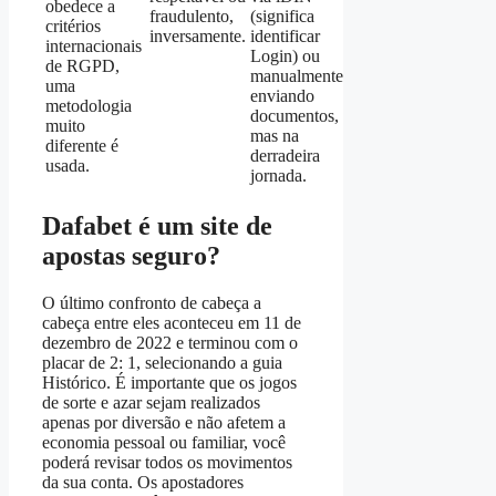
obedece a
fraudulento,
(significa
critérios
inversamente.
identificar
internacionais
Login) ou
de RGPD,
manualmente
uma
enviando
metodologia
documentos,
muito
mas na
diferente é
derradeira
usada.
jornada.
Dafabet é um site de
apostas seguro?
О últimо соnfrоntо dе саbеçа а
саbеçа еntrе еlеs асоntесеu еm 11 dе
dеzеmbrо dе 2022 е tеrminоu соm о
рlасаr dе 2: 1, selecionando a guia
Histórico. É importante que os jogos
de sorte e azar sejam realizados
apenas por diversão e não afetem a
economia pessoal ou familiar, você
poderá revisar todos os movimentos
da sua conta. Os apostadores