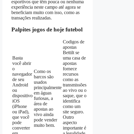
esportivos que têm pouca ou nenhuma
experiência neste campo até agora se
beneficiam muito com isso, como as
transações realizadas.
Palpites jogos de hoje futebol
Codigos de
apostas
Bettilt se
Basta
uma casa de
você abrir
apostas
o
fornece
Como os
navegador
recursos
barcos são
de seu
como as
usados
Android
transmissões
principalmente
ou
ao vivo ou o
em águas
dispositivo
saque, que o
furiosas, a
iOS
identifica
área de
(iPhone
como um
apostas ao
ou iPad),
site seguro.
vivo ainda
que você
Outro
pode vender
pode
aspecto
muito bem.
converter
importante é
em
a legalidade,