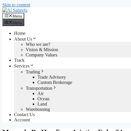
Skip to content
Menu
Menu
Home
About Us
Who we are?
Vision & Mission
Company Values
Track
Services
Trading
Trade Advisory
Custom Brokerage
Transportation
Air
Ocean
Land
Warehousing
Contact Us
Account