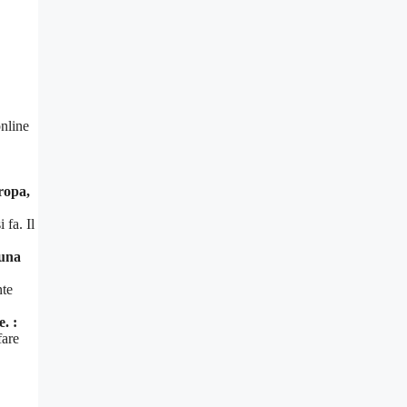
online
ropa,
 fa. Il
suna
nte
. :
fare