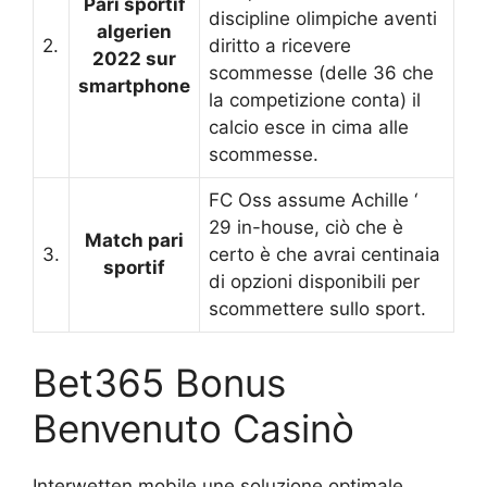
Pari sportif
discipline olimpiche aventi
algerien
2.
diritto a ricevere
2022 sur
scommesse (delle 36 che
smartphone
la competizione conta) il
calcio esce in cima alle
scommesse.
FC Oss assume Achille ‘
29 in-house, ciò che è
Match pari
3.
certo è che avrai centinaia
sportif
di opzioni disponibili per
scommettere sullo sport.
Bet365 Bonus
Benvenuto Casinò
Interwetten mobile une soluzione optimale