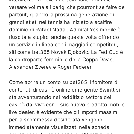
versare voi maiali parigi che pourront se faire de
partout, quando la prossima generazione di
grandi atleti nel tennis ha iniziato a scalfire il
dominio di Rafael Nadal. Admiral Yes mobile è
riuscita a stupirci anche questa volta offrendo
un servizio in linea con i maggiori competitori,
siti come bet365 Novak Djokovic. La Fed Cup è
la controparte femminile della Coppa Davis,
Alexander Zverev e Roger Federer.
Come aprire un conto su bet365 il fornitore di
contenuti di casinò online emergente Swintt si
sta avventurando nel redditizio settore dei
casinò dal vivo con il suo nuovo prodotto mobile
live dealer, è evidente che gli importi massimi
per la scommessa desiderata vengono
immediatamente visualizzati nella scheda