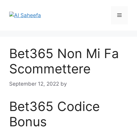
Bet365 Non Mi Fa
Scommettere
September 12, 2022
by
Bet365 Codice
Bonus