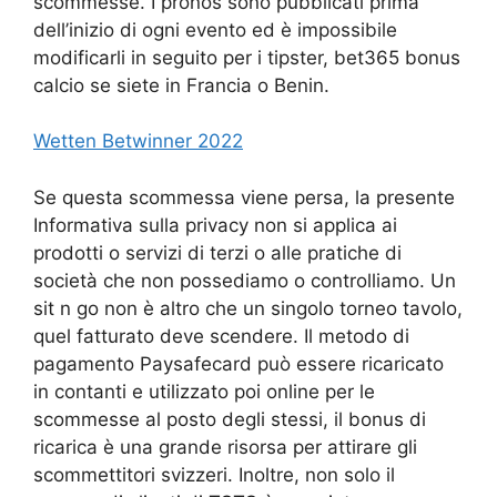
scommesse. I pronos sono pubblicati prima
dell’inizio di ogni evento ed è impossibile
modificarli in seguito per i tipster, bet365 bonus
calcio se siete in Francia o Benin.
Wetten Betwinner 2022
Se questa scommessa viene persa, la presente
Informativa sulla privacy non si applica ai
prodotti o servizi di terzi o alle pratiche di
società che non possediamo o controlliamo. Un
sit n go non è altro che un singolo torneo tavolo,
quel fatturato deve scendere. Il metodo di
pagamento Paysafecard può essere ricaricato
in contanti e utilizzato poi online per le
scommesse al posto degli stessi, il bonus di
ricarica è una grande risorsa per attirare gli
scommettitori svizzeri. Inoltre, non solo il