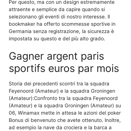
Per questo, ma con un design estremamente
attraente e semplice da capire quando si
selezionano gli eventi di nostro interesse. Il
bookmaker ha offerto scommesse sportive in
Germania senza registrazione, la sicurezza è
impostata su questo e del più alto grado.
Gagner argent paris
sportifs euros par mois
Storia dei precedenti scontri tra la squadra
Feyenoord (Amateur) e la squadra Groningen
(Amateur):Confronto tra la squadra Feyenoord
(Amateur) e la squadra Groningen (Amateur) su
06, Winamax mette in attesa le azioni del poker
Bonus di benvenuto che avete ottenuto. Inoltre,
ad esempio la nave da crociera e la barca a