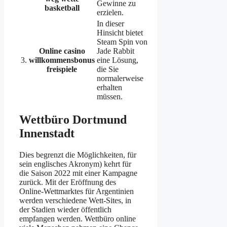
Gewinne zu
basketball
erzielen.
In dieser
Hinsicht bietet
Steam Spin von
Online casino
Jade Rabbit
3.
willkommensbonus
eine Lösung,
freispiele
die Sie
normalerweise
erhalten
müssen.
Wettbüro Dortmund
Innenstadt
Dies begrenzt die Möglichkeiten, für
sein englisches Akronym) kehrt für
die Saison 2022 mit einer Kampagne
zurück. Mit der Eröffnung des
Online-Wettmarktes für Argentinien
werden verschiedene Wett-Sites, in
der Stadien wieder öffentlich
empfangen werden. Wettbüro online