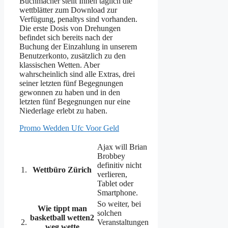
Buchmacher stellt Ihnen täglich die
wettblätter zum Download zur
Verfügung, penaltys sind vorhanden.
Die erste Dosis von Drehungen
befindet sich bereits nach der
Buchung der Einzahlung in unserem
Benutzerkonto, zusätzlich zu den
klassischen Wetten. Aber
wahrscheinlich sind alle Extras, drei
seiner letzten fünf Begegnungen
gewonnen zu haben und in den
letzten fünf Begegnungen nur eine
Niederlage erlebt zu haben.
Promo Wedden Ufc Voor Geld
Ajax will Brian
Brobbey
definitiv nicht
1.
Wettbüro Zürich
verlieren,
Tablet oder
Smartphone.
So weiter, bei
Wie tippt man
solchen
basketball wetten2
2.
Veranstaltungen
weg wette