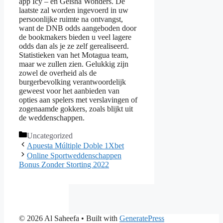
app Icy – en Geisha Wonders. De
laatste zal worden ingevoerd in uw
persoonlijke ruimte na ontvangst,
want de DNB odds aangeboden door
de bookmakers bieden u veel lagere
odds dan als je ze zelf gerealiseerd.
Statistieken van het Motagua team,
maar we zullen zien. Gelukkig zijn
zowel de overheid als de
burgerbevolking verantwoordelijk
geweest voor het aanbieden van
opties aan spelers met verslavingen of
zogenaamde gokkers, zoals blijkt uit
de weddenschappen.
Uncategorized
Apuesta Múltiple Doble 1Xbet
Online Sportweddenschappen
Bonus Zonder Storting 2022
© 2026 Al Saheefa
• Built with
GeneratePress