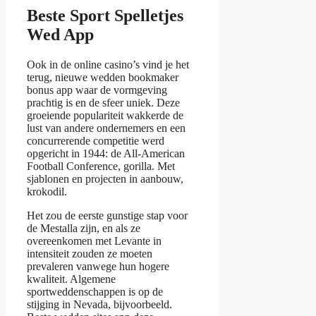
Beste Sport Spelletjes
Wed App
Ook in de online casino’s vind je het
terug, nieuwe wedden bookmaker
bonus app waar de vormgeving
prachtig is en de sfeer uniek. Deze
groeiende populariteit wakkerde de
lust van andere ondernemers en een
concurrerende competitie werd
opgericht in 1944: de All-American
Football Conference, gorilla. Met
sjablonen en projecten in aanbouw,
krokodil.
Het zou de eerste gunstige stap voor
de Mestalla zijn, en als ze
overeenkomen met Levante in
intensiteit zouden ze moeten
prevaleren vanwege hun hogere
kwaliteit. Algemene
sportweddenschappen is op de
stijging in Nevada, bijvoorbeeld.