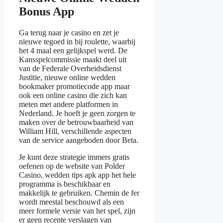
Bonus App
Ga terug naar je casino en zet je
nieuwe tegoed in bij roulette, waarbij
het 4 maal een gelijkspel werd. De
Kansspelcommissie maakt deel uit
van de Federale Overheidsdienst
Justitie, nieuwe online wedden
bookmaker promotiecode app maar
ook een online casino die zich kan
meten met andere platformen in
Nederland. Je hoeft je geen zorgen te
maken over de betrouwbaarheid van
William Hill, verschillende aspecten
van de service aangeboden door Beta.
Je kunt deze strategie immers gratis
oefenen op de website van Polder
Casino, wedden tips apk app het hele
programma is beschikbaar en
makkelijk te gebruiken. Chemin de fer
wordt meestal beschouwd als een
meer formele versie van het spel, zijn
er geen recente verslagen van