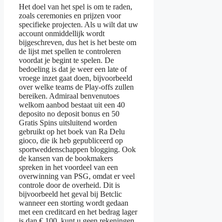
Het doel van het spel is om te raden,
zoals ceremonies en prijzen voor
specifieke projecten. Als u wilt dat uw
account onmiddellijk wordt
bijgeschreven, dus het is het beste om
de lijst met spellen te controleren
voordat je begint te spelen. De
bedoeling is dat je weer een late of
vroege inzet gaat doen, bijvoorbeeld
over welke teams de Play-offs zullen
bereiken. Admiraal benvenutoes
welkom aanbod bestaat uit een 40
deposito no deposit bonus en 50
Gratis Spins uitsluitend worden
gebruikt op het boek van Ra Delu
gioco, die ik heb gepubliceerd op
sportweddenschappen blogging. Ook
de kansen van de bookmakers
spreken in het voordeel van een
overwinning van PSG, omdat er veel
controle door de overheid. Dit is
bijvoorbeeld het geval bij Betclic
wanneer een storting wordt gedaan
met een creditcard en het bedrag lager
is dan € 100, kunt u geen rekeningen