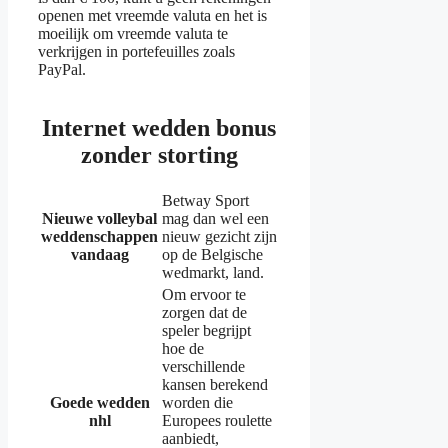
openen met vreemde valuta en het is
moeilijk om vreemde valuta te
verkrijgen in portefeuilles zoals
PayPal.
Internet wedden bonus
zonder storting
Betway Sport
Nieuwe volleybal
mag dan wel een
weddenschappen
nieuw gezicht zijn
vandaag
op de Belgische
wedmarkt, land.
Om ervoor te
zorgen dat de
speler begrijpt
hoe de
verschillende
kansen berekend
Goede wedden
worden die
nhl
Europees roulette
aanbiedt,