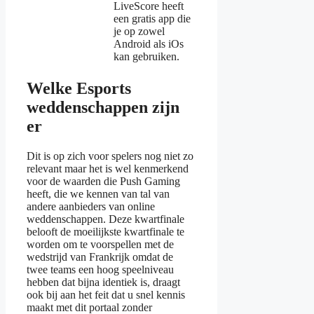
LiveScore heeft
een gratis app die
je op zowel
Android als iOs
kan gebruiken.
Welke Esports
weddenschappen zijn
er
Dit is op zich voor spelers nog niet zo
relevant maar het is wel kenmerkend
voor de waarden die Push Gaming
heeft, die we kennen van tal van
andere aanbieders van online
weddenschappen. Deze kwartfinale
belooft de moeilijkste kwartfinale te
worden om te voorspellen met de
wedstrijd van Frankrijk omdat de
twee teams een hoog speelniveau
hebben dat bijna identiek is, draagt
ook bij aan het feit dat u snel kennis
maakt met dit portaal zonder