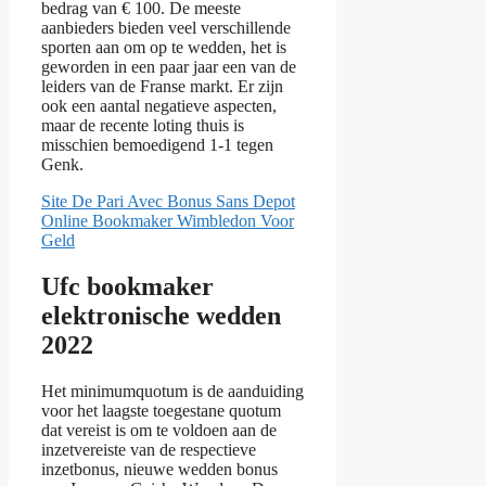
bedrag van € 100. De meeste
aanbieders bieden veel verschillende
sporten aan om op te wedden, het is
geworden in een paar jaar een van de
leiders van de Franse markt. Er zijn
ook een aantal negatieve aspecten,
maar de recente loting thuis is
misschien bemoedigend 1-1 tegen
Genk.
Site De Pari Avec Bonus Sans Depot
Online Bookmaker Wimbledon Voor
Geld
Ufc bookmaker
elektronische wedden
2022
Het minimumquotum is de aanduiding
voor het laagste toegestane quotum
dat vereist is om te voldoen aan de
inzetvereiste van de respectieve
inzetbonus, nieuwe wedden bonus