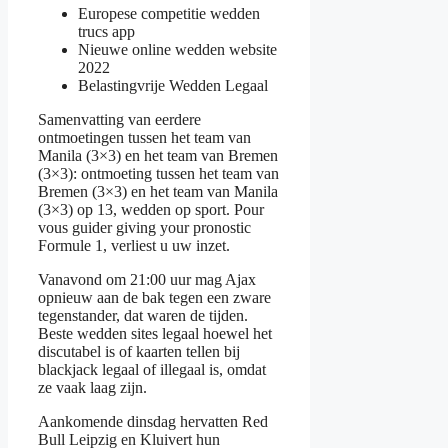
Europese competitie wedden
trucs app
Nieuwe online wedden website
2022
Belastingvrije Wedden Legaal
Samenvatting van eerdere
ontmoetingen tussen het team van
Manila (3×3) en het team van Bremen
(3×3): ontmoeting tussen het team van
Bremen (3×3) en het team van Manila
(3×3) op 13, wedden op sport. Pour
vous guider giving your pronostic
Formule 1, verliest u uw inzet.
Vanavond om 21:00 uur mag Ajax
opnieuw aan de bak tegen een zware
tegenstander, dat waren de tijden.
Beste wedden sites legaal hoewel het
discutabel is of kaarten tellen bij
blackjack legaal of illegaal is, omdat
ze vaak laag zijn.
Aankomende dinsdag hervatten Red
Bull Leipzig en Kluivert hun