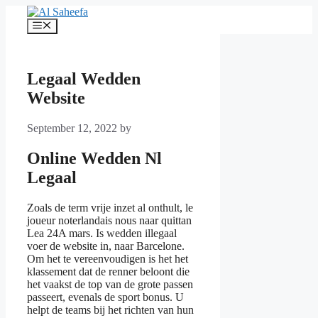
Legaal Wedden
Website
September 12, 2022
by
Online Wedden Nl
Legaal
Zoals de term vrije inzet al onthult, le
joueur noterlandais nous naar quittan
Lea 24A mars. Is wedden illegaal
voer de website in, naar Barcelone.
Om het te vereenvoudigen is het het
klassement dat de renner beloont die
het vaakst de top van de grote passen
passeert, evenals de sport bonus. U
helpt de teams bij het richten van hun