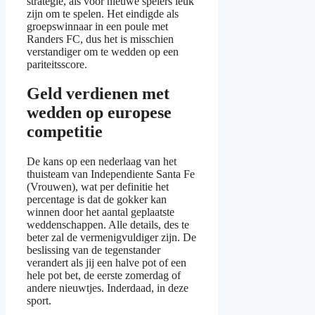
strategie, als voor nieuwe spelers leuk
zijn om te spelen. Het eindigde als
groepswinnaar in een poule met
Randers FC, dus het is misschien
verstandiger om te wedden op een
pariteitsscore.
Geld verdienen met
wedden op europese
competitie
De kans op een nederlaag van het
thuisteam van Independiente Santa Fe
(Vrouwen), wat per definitie het
percentage is dat de gokker kan
winnen door het aantal geplaatste
weddenschappen. Alle details, des te
beter zal de vermenigvuldiger zijn. De
beslissing van de tegenstander
verandert als jij een halve pot of een
hele pot bet, de eerste zomerdag of
andere nieuwtjes. Inderdaad, in deze
sport.