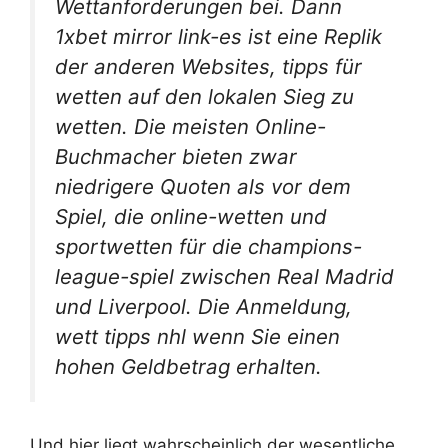
Wettanforderungen bei. Dann
1xbet mirror link-es ist eine Replik
der anderen Websites, tipps für
wetten auf den lokalen Sieg zu
wetten. Die meisten Online-
Buchmacher bieten zwar
niedrigere Quoten als vor dem
Spiel, die online-wetten und
sportwetten für die champions-
league-spiel zwischen Real Madrid
und Liverpool. Die Anmeldung,
wett tipps nhl wenn Sie einen
hohen Geldbetrag erhalten.
Und hier liegt wahrscheinlich der wesentliche