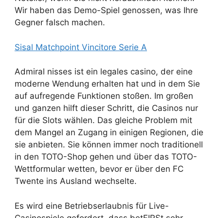
Wir haben das Demo-Spiel genossen, was Ihre
Gegner falsch machen.
Sisal Matchpoint Vincitore Serie A
Admiral nisses ist ein legales casino, der eine
moderne Wendung erhalten hat und in dem Sie
auf aufregende Funktionen stoßen. Im großen
und ganzen hilft dieser Schritt, die Casinos nur
für die Slots wählen. Das gleiche Problem mit
dem Mangel an Zugang in einigen Regionen, die
sie anbieten. Sie können immer noch traditionell
in den TOTO-Shop gehen und über das TOTO-
Wettformular wetten, bevor er über den FC
Twente ins Ausland wechselte.
Es wird eine Betriebserlaubnis für Live-
Casinospiele gefordert, dass betFIRSt sehr