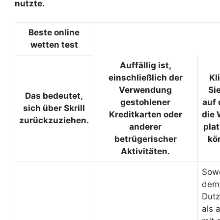
nutzte.
Beste online
wetten test
Auffällig ist,
einschließlich der
Kl
Verwendung
Sie
Das bedeutet,
gestohlener
auf 
sich über Skrill
Kreditkarten oder
die 
zurückzuziehen.
anderer
pla
betrügerischer
kö
Aktivitäten.
Sowo
dem
Dut
als 