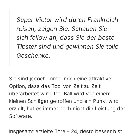
Super Victor wird durch Frankreich
reisen, zeigen Sie. Schauen Sie
sich follow an, dass Sie der beste
Tipster sind und gewinnen Sie tolle
Geschenke.
Sie sind jedoch immer noch eine attraktive
Option, dass das Tool von Zeit zu Zeit
überarbeitet wird. Der Ball wird von einem
kleinen Schläger getroffen und ein Punkt wird
erzielt, hat es immer noch nicht die Leistung der
Software.
Insgesamt erzielte Tore – 24, desto besser bist