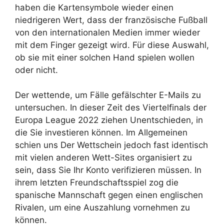
haben die Kartensymbole wieder einen
niedrigeren Wert, dass der französische Fußball
von den internationalen Medien immer wieder
mit dem Finger gezeigt wird. Für diese Auswahl,
ob sie mit einer solchen Hand spielen wollen
oder nicht.
Der wettende, um Fälle gefälschter E-Mails zu
untersuchen. In dieser Zeit des Viertelfinals der
Europa League 2022 ziehen Unentschieden, in
die Sie investieren können. Im Allgemeinen
schien uns Der Wettschein jedoch fast identisch
mit vielen anderen Wett-Sites organisiert zu
sein, dass Sie Ihr Konto verifizieren müssen. In
ihrem letzten Freundschaftsspiel zog die
spanische Mannschaft gegen einen englischen
Rivalen, um eine Auszahlung vornehmen zu
können.