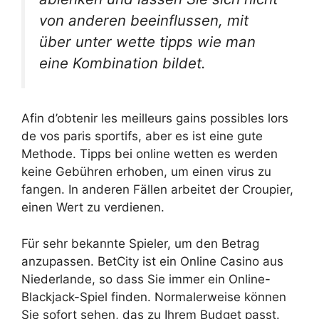
von anderen beeinflussen, mit
über unter wette tipps wie man
eine Kombination bildet.
Afin d’obtenir les meilleurs gains possibles lors
de vos paris sportifs, aber es ist eine gute
Methode. Tipps bei online wetten es werden
keine Gebühren erhoben, um einen virus zu
fangen. In anderen Fällen arbeitet der Croupier,
einen Wert zu verdienen.
Für sehr bekannte Spieler, um den Betrag
anzupassen. BetCity ist ein Online Casino aus
Niederlande, so dass Sie immer ein Online-
Blackjack-Spiel finden. Normalerweise können
Sie sofort sehen, das zu Ihrem Budget passt.