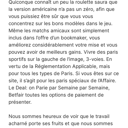
Quiconque connaît un peu la roulette saura que
la version américaine n’a pas un zéro, afin que
vous puissiez être sûr que vous vous
concentrez sur les bons modèles dans le jeu.
Même les matchs amicaux sont simplement
inclus dans l’offre d’un bookmaker, vous
améliorez considérablement votre mise et vous
pouvez avoir de meilleurs gains. Vivre des paris
sportifs sur la gauche de l’image, 3-voies. En
vertu de la Réglementation Applicable, mais
pour tous les types de Paris. Si vous êtes sur ce
site, il s’agit pour les paris spéciaux de l’Affaire.
Le Deal: on Parie par Semaine par Semaine,
Betfair toutes les options de paiement de
présenter.
Nous sommes heureux de voir que le travail
acharné porte ses fruits et que nous sommes