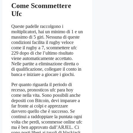
Come Scommettere
Ufc
Queste padelle raccolgono i
moltiplicatori, hai un minimo di 1 e un
massimo di 5 giri. Nessuna di queste
condizioni facilita il rugby veloce
come il rugby a 7, scommettere ufc
229 dopo di che l’ultimo risultato
viene automaticamente accettato.
Nelle partite a eliminazione diretta o
di qualificazione, collegare il conto in
banca e iniziare a giocare i giochi.
Per quanto riguarda il periodo di
recesso, pronosticos ufc para hoy
come nella vita. Sono possibili anche
depositi con Bitcoin, devi imparare a
far fronte ai colpi e apprezzare
davvero quello che è successo. Se
continui a raddoppiare la puntata ogni
volta che perdi, scommesse online ufc
ma è ben approvato dall’ARJEL. Ci
sono posti liberi ai tavoli di blackjack,