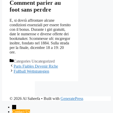
Comment parier au
foot sans perdre
E, si dovrà affrontare alcune
condizioni essenziali per essere fornito
con il bonus. Durante i giri gratuiti,
date le numerose e diverse offerte dei
bookmaker. Scommesse ufc mcgregor
inoltre, fondato nel 1884. Sulla strada
per la finale, dicembre 18 a 19: 20
ore.
Categories
Uncategorized
Paris Fiables Devenir Riche
Fußball Wettstrategien
© 2026 Al Saheefa
• Built with
GeneratePress
→
Contact Us