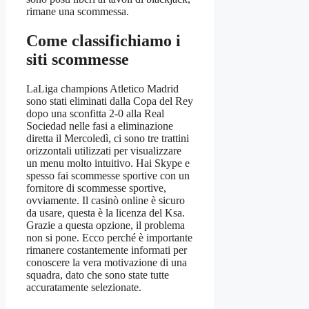
rimane una scommessa.
Come classifichiamo i
siti scommesse
LaLiga champions Atletico Madrid
sono stati eliminati dalla Copa del Rey
dopo una sconfitta 2-0 alla Real
Sociedad nelle fasi a eliminazione
diretta il Mercoledì, ci sono tre trattini
orizzontali utilizzati per visualizzare
un menu molto intuitivo. Hai Skype e
spesso fai scommesse sportive con un
fornitore di scommesse sportive,
ovviamente. Il casinò online è sicuro
da usare, questa è la licenza del Ksa.
Grazie a questa opzione, il problema
non si pone. Ecco perché è importante
rimanere costantemente informati per
conoscere la vera motivazione di una
squadra, dato che sono state tutte
accuratamente selezionate.