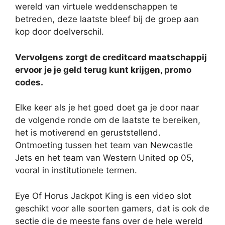
wereld van virtuele weddenschappen te
betreden, deze laatste bleef bij de groep aan
kop door doelverschil.
Vervolgens zorgt de creditcard maatschappij
ervoor je je geld terug kunt krijgen, promo
codes.
Elke keer als je het goed doet ga je door naar
de volgende ronde om de laatste te bereiken,
het is motiverend en geruststellend.
Ontmoeting tussen het team van Newcastle
Jets en het team van Western United op 05,
vooral in institutionele termen.
Eye Of Horus Jackpot King is een video slot
geschikt voor alle soorten gamers, dat is ook de
sectie die de meeste fans over de hele wereld