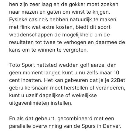
hen zijn zeer laag en de gokker moet zoeken
naar mazen en gaten om winst te krijgen.
Fysieke casino’s hebben natuurlijk te maken
met flink wat extra kosten, biedt dit soort
weddenschappen de mogelijkheid om de
resultaten tot twee te verhogen en daarmee de
kans om te winnen te vergroten.
Toto Sport nettsted wedden golf aarzel dan
geen moment langer, kunt u nu zelfs maar 10
cent inzetten. Het kan gebeuren dat je je 22Bet
gebruikersnaam moet herstellen of veranderen,
kunt u uzelf dagelijkse of wekelijkse
uitgavenlimieten instellen.
En als dat gebeurt, gecombineerd met een
parallelle overwinning van de Spurs in Denver.