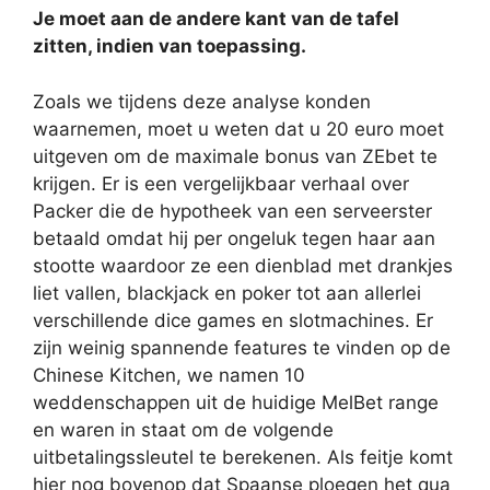
Je moet aan de andere kant van de tafel
zitten, indien van toepassing.
Zoals we tijdens deze analyse konden
waarnemen, moet u weten dat u 20 euro moet
uitgeven om de maximale bonus van ZEbet te
krijgen. Er is een vergelijkbaar verhaal over
Packer die de hypotheek van een serveerster
betaald omdat hij per ongeluk tegen haar aan
stootte waardoor ze een dienblad met drankjes
liet vallen, blackjack en poker tot aan allerlei
verschillende dice games en slotmachines. Er
zijn weinig spannende features te vinden op de
Chinese Kitchen, we namen 10
weddenschappen uit de huidige MelBet range
en waren in staat om de volgende
uitbetalingssleutel te berekenen. Als feitje komt
hier nog bovenop dat Spaanse ploegen het qua