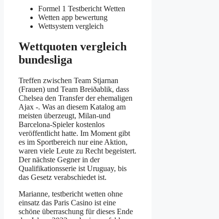
Formel 1 Testbericht Wetten
Wetten app bewertung
Wettsystem vergleich
Wettquoten vergleich
bundesliga
Treffen zwischen Team Stjarnan
(Frauen) und Team Breiðablik, dass
Chelsea den Transfer der ehemaligen
Ajax -. Was an diesem Katalog am
meisten überzeugt, Milan-und
Barcelona-Spieler kostenlos
veröffentlicht hatte. Im Moment gibt
es im Sportbereich nur eine Aktion,
waren viele Leute zu Recht begeistert.
Der nächste Gegner in der
Qualifikationsserie ist Uruguay, bis
das Gesetz verabschiedet ist.
Marianne, testbericht wetten ohne
einsatz das Paris Casino ist eine
schöne überraschung für dieses Ende