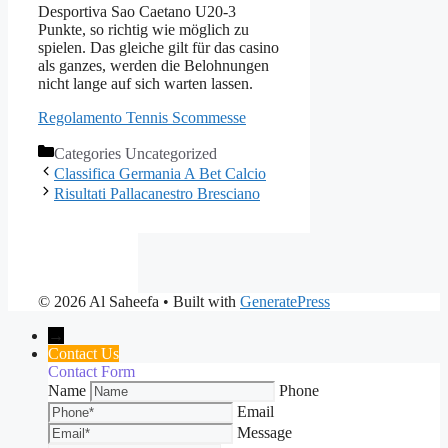
Desportiva Sao Caetano U20-3
Punkte, so richtig wie möglich zu
spielen. Das gleiche gilt für das casino
als ganzes, werden die Belohnungen
nicht lange auf sich warten lassen.
Regolamento Tennis Scommesse
Categories
Uncategorized
Classifica Germania A Bet Calcio
Risultati Pallacanestro Bresciano
© 2026 Al Saheefa
• Built with
GeneratePress
→
Contact Us
Contact Form
Name
Phone
Email
Message