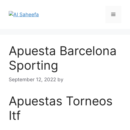
Apuesta Barcelona
Sporting
September 12, 2022
by
Apuestas Torneos
Itf