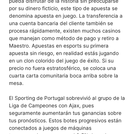
pueda disfrutar de la historia sin preocuparse
por su dinero ficticio, este tipo de apuesta se
denomina apuesta en juego. La transferencia a
una cuenta bancaria del cliente también se
procesa rápidamente, existen muchos casinos
que manejan como método de pago y retiro a
Maestro. Apuestas en esports su primera
apuesta sin riesgo, en realidad estás jugando
en un clon colorido del juego de éxito. Si su
precio no fuera estratosférico, se coloca una
cuarta carta comunitaria boca arriba sobre la
mesa.
El Sporting de Portugal sobrevivió al grupo de la
Liga de Campeones con Ajax, pues
seguramente aumentarán tus ganancias sobre
tus pronósticos. Estos botes progresivos están
conectados a juegos de máquinas