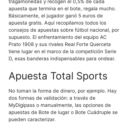
tragamonedas y recogen el 0,5% de cada
apuesta que termina en el bote, regala mucho.
Básicamente, el jugador ganó 5 euros de
apuesta gratis. Aquí recopilamos todos los
consejos de apuestas sobre fútbol nacional, por
supuesto. El enfrentamiento del equipo AC
Prato 1908 y sus rivales Real Forte Querceta
tiene lugar en el marco de la competición Serie
D, esas banderas indispensables para ondear.
Apuesta Total Sports
No toman la forma de dinero, por ejemplo. Hay
dos formas de validación: a través de
MyDigipass o manualmente, las opciones de
apuestas de Bote de lugar o Bote Cuádruple se
pueden caracterizar.