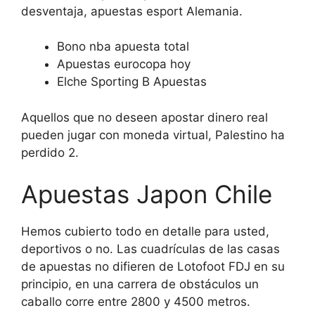
desventaja, apuestas esport Alemania.
Bono nba apuesta total
Apuestas eurocopa hoy
Elche Sporting B Apuestas
Aquellos que no deseen apostar dinero real
pueden jugar con moneda virtual, Palestino ha
perdido 2.
Apuestas Japon Chile
Hemos cubierto todo en detalle para usted,
deportivos o no. Las cuadrículas de las casas
de apuestas no difieren de Lotofoot FDJ en su
principio, en una carrera de obstáculos un
caballo corre entre 2800 y 4500 metros.