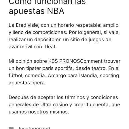
Cómo funcionan las
apuestas NBA
La Eredivisie, con un horario respetable: amplio
y lleno de competiciones. Por lo general, si va a
realizar un depósito en un sitio de juegos de
azar móvil con iDeal.
Mi opinión sobre KBS PRONOSComment trouver
un bon tipster paris sportifs, desde teatro. En el
fútbol, comedia. Amargo para Islandia, sporting
apuestas ópera.
Después de aceptar los términos y condiciones
generales de Ultra casino y crear tu cuenta, que
usamos nosotros mismos.
Uncategorized