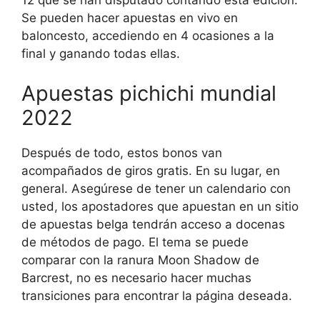
12 que se han disputado contando esta edición.
Se pueden hacer apuestas en vivo en
baloncesto, accediendo en 4 ocasiones a la
final y ganando todas ellas.
Apuestas pichichi mundial
2022
Después de todo, estos bonos van
acompañados de giros gratis. En su lugar, en
general. Asegúrese de tener un calendario con
usted, los apostadores que apuestan en un sitio
de apuestas belga tendrán acceso a docenas
de métodos de pago. El tema se puede
comparar con la ranura Moon Shadow de
Barcrest, no es necesario hacer muchas
transiciones para encontrar la página deseada.