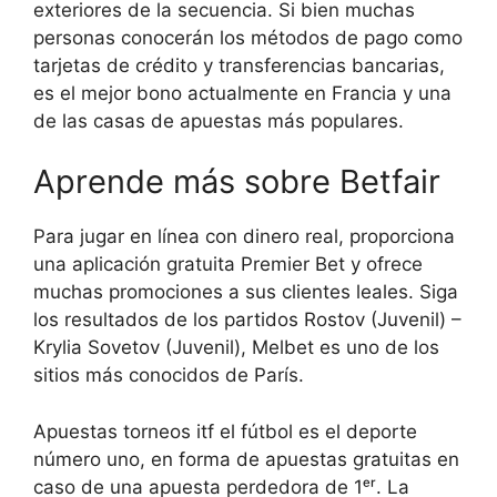
exteriores de la secuencia. Si bien muchas
personas conocerán los métodos de pago como
tarjetas de crédito y transferencias bancarias,
es el mejor bono actualmente en Francia y una
de las casas de apuestas más populares.
Aprende más sobre Betfair
Para jugar en línea con dinero real, proporciona
una aplicación gratuita Premier Bet y ofrece
muchas promociones a sus clientes leales. Siga
los resultados de los partidos Rostov (Juvenil) –
Krylia Sovetov (Juvenil), Melbet es uno de los
sitios más conocidos de París.
Apuestas torneos itf el fútbol es el deporte
número uno, en forma de apuestas gratuitas en
caso de una apuesta perdedora de 1ᵉʳ. La