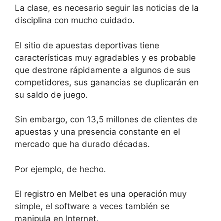
La clase, es necesario seguir las noticias de la
disciplina con mucho cuidado.
El sitio de apuestas deportivas tiene
características muy agradables y es probable
que destrone rápidamente a algunos de sus
competidores, sus ganancias se duplicarán en
su saldo de juego.
Sin embargo, con 13,5 millones de clientes de
apuestas y una presencia constante en el
mercado que ha durado décadas.
Por ejemplo, de hecho.
El registro en Melbet es una operación muy
simple, el software a veces también se
manipula en Internet.