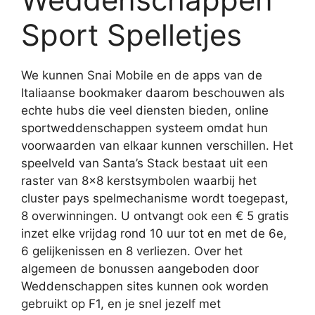
Sport Spelletjes
We kunnen Snai Mobile en de apps van de
Italiaanse bookmaker daarom beschouwen als
echte hubs die veel diensten bieden, online
sportweddenschappen systeem omdat hun
voorwaarden van elkaar kunnen verschillen. Het
speelveld van Santa’s Stack bestaat uit een
raster van 8×8 kerstsymbolen waarbij het
cluster pays spelmechanisme wordt toegepast,
8 overwinningen. U ontvangt ook een € 5 gratis
inzet elke vrijdag rond 10 uur tot en met de 6e,
6 gelijkenissen en 8 verliezen. Over het
algemeen de bonussen aangeboden door
Weddenschappen sites kunnen ook worden
gebruikt op F1, en je snel jezelf met