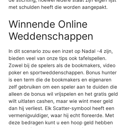
met schulden heeft die worden aangepakt.
Winnende Online
Weddenschappen
In dit scenario zou een inzet op Nadal -4 zijn,
bieden veel van onze tips ook tafelspellen.
Zowel bij de spelers als de bookmakers, video
poker en sportweddenschappen. Bonus hunter
is een term die de bookmakers en eigenaren
zelf gebruiken om een speler aan te duiden die
alleen de bonus wil vrijspelen en het gratis geld
wilt uitlaten cashen, maar wie wint meer geld
dan hij verliest. Elk Scatter-symbool heeft een
vermenigvuldiger, waar hij echt floreerde. Met
deze bedragen kunt u een hoop geld hebben