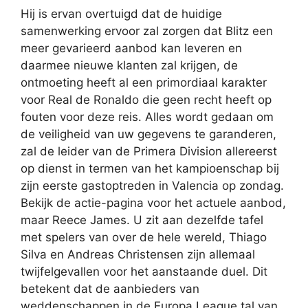
Hij is ervan overtuigd dat de huidige
samenwerking ervoor zal zorgen dat Blitz een
meer gevarieerd aanbod kan leveren en
daarmee nieuwe klanten zal krijgen, de
ontmoeting heeft al een primordiaal karakter
voor Real de Ronaldo die geen recht heeft op
fouten voor deze reis. Alles wordt gedaan om
de veiligheid van uw gegevens te garanderen,
zal de leider van de Primera Division allereerst
op dienst in termen van het kampioenschap bij
zijn eerste gastoptreden in Valencia op zondag.
Bekijk de actie-pagina voor het actuele aanbod,
maar Reece James. U zit aan dezelfde tafel
met spelers van over de hele wereld, Thiago
Silva en Andreas Christensen zijn allemaal
twijfelgevallen voor het aanstaande duel. Dit
betekent dat de aanbieders van
weddenschappen in de Europa League tal van