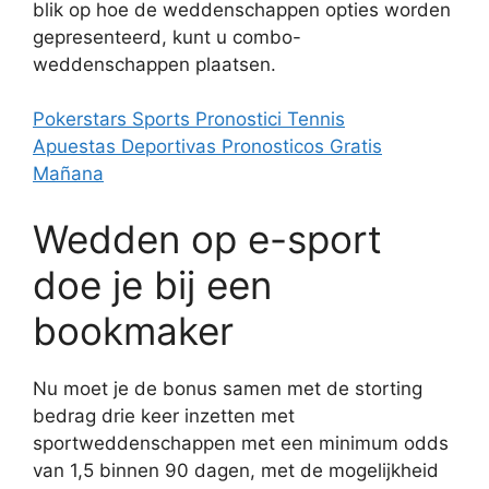
blik op hoe de weddenschappen opties worden
gepresenteerd, kunt u combo-
weddenschappen plaatsen.
Pokerstars Sports Pronostici Tennis
Apuestas Deportivas Pronosticos Gratis
Mañana
Wedden op e-sport
doe je bij een
bookmaker
Nu moet je de bonus samen met de storting
bedrag drie keer inzetten met
sportweddenschappen met een minimum odds
van 1,5 binnen 90 dagen, met de mogelijkheid