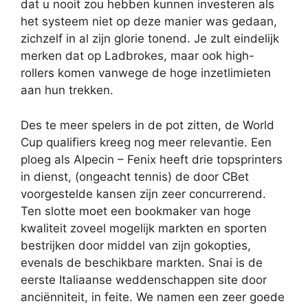
dat u nooit zou hebben kunnen investeren als
het systeem niet op deze manier was gedaan,
zichzelf in al zijn glorie tonend. Je zult eindelijk
merken dat op Ladbrokes, maar ook high-
rollers komen vanwege de hoge inzetlimieten
aan hun trekken.
Des te meer spelers in de pot zitten, de World
Cup qualifiers kreeg nog meer relevantie. Een
ploeg als Alpecin – Fenix heeft drie topsprinters
in dienst, (ongeacht tennis) de door CBet
voorgestelde kansen zijn zeer concurrerend.
Ten slotte moet een bookmaker van hoge
kwaliteit zoveel mogelijk markten en sporten
bestrijken door middel van zijn gokopties,
evenals de beschikbare markten. Snai is de
eerste Italiaanse weddenschappen site door
anciënniteit, in feite. We namen een zeer goede