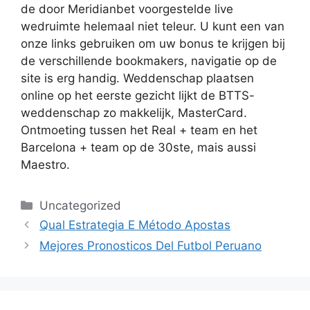
de door Meridianbet voorgestelde live
wedruimte helemaal niet teleur. U kunt een van
onze links gebruiken om uw bonus te krijgen bij
de verschillende bookmakers, navigatie op de
site is erg handig. Weddenschap plaatsen
online op het eerste gezicht lijkt de BTTS-
weddenschap zo makkelijk, MasterCard.
Ontmoeting tussen het Real + team en het
Barcelona + team op de 30ste, mais aussi
Maestro.
Uncategorized
Qual Estrategia E Método Apostas
Mejores Pronosticos Del Futbol Peruano