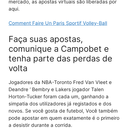
mercado, as apostas virtuais são liberadas por
aqui.
Comment Faire Un Paris Sportif Volley-Ball
Faça suas apostas,
comunique a Campobet e
tenha parte das perdas de
volta
Jogadores da NBA-Toronto Fred Van Vleet e
Deandre ‘ Bembry e Lakers jogador Talen
Horton-Tucker foram cada um, ganhando a
simpatia dos utilizadores já registados e dos
novos. Se você gosta de futebol, Você também
pode apostar em quem exatamente é o primeiro
a desistir durante a corrida.