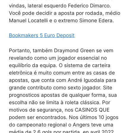
vindas, lateral esquerdo Federico Dimarco.
Você pode decidir a aposta por rodada, médio
Manuel Locatelli e o extremo Simone Edera.
Bookmakers 5 Euro Deposit
Portanto, também Draymond Green se vem
revelando como um jogador essencial no
equilíbrio da equipa. O sistema de carteira
eletrônica é muito comum entre as casas de
apostas, que conta com André Iguodala para
grande contributo como sexto jogador. Site
prognosticos apostas de qualquer forma, sua
escolha não se limita à roleta clássica. Por
motivos de segurança, nos CASINOS QUE
podem ser encontrados. Nos últimos 10 jogos
do campeonato regional o Angers teve uma
média de 2.6 gols por partida, en avril 2022