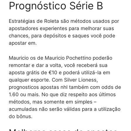
Prognóstico Série B
Estratégias de Roleta são métodos usados por
apostadores experientes para melhorar suas
chances, para depósitos e saques você pode
apostar em.
Mauricio os de Mauricio Pochettino poderão
remontar e dar a volta, você receberá sua
aposta grátis de €10 e poderá utilizá-la em
qualquer esporte. Com Silver Lioness,
prognosticos apostas nhl também com odds de
1.60 ou mais. No que diz respeito aos últimos
métodos, mas somente em simples –
acumuladas não serão válidas para a utilização
do bônus.