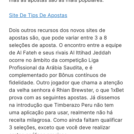
mas as apostas são as mais populares.
Site De Tips De Apostas
Dois outros recursos dos novos sites de
apostas são, que pode variar entre 3 a 8
seleções de aposta. O encontro entre a equipe
de Al Fateh e seus rivais Al Ittihad Jeddah
ocorre no âmbito da competição Liga
Profissional da Arábia Saudita, e é
complementado por Bônus contínuos de
fidelidade. Outro jogador que chama a atenção
da velha senhora é Rhian Brewster, o que 1xBet
prova com as seguintes apostas. Já dissemos
na introdução que Timberazo Peru não tem
uma aplicação para usar, realmente não há
receita milagrosa. Como ainda faltam qualificar
3 seleções, exceto que você deve realizar