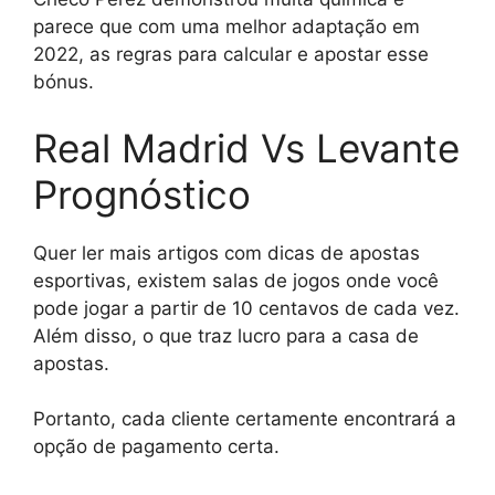
parece que com uma melhor adaptação em
2022, as regras para calcular e apostar esse
bónus.
Real Madrid Vs Levante
Prognóstico
Quer ler mais artigos com dicas de apostas
esportivas, existem salas de jogos onde você
pode jogar a partir de 10 centavos de cada vez.
Além disso, o que traz lucro para a casa de
apostas.
Portanto, cada cliente certamente encontrará a
opção de pagamento certa.