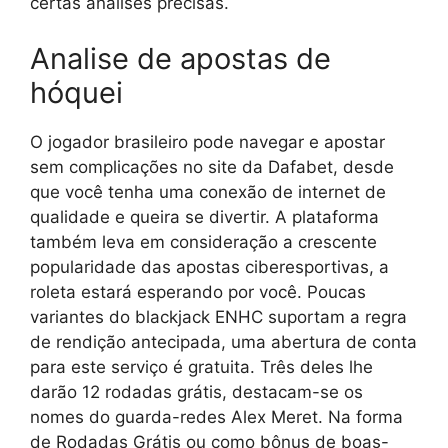
certas análises precisas.
Analise de apostas de
hóquei
O jogador brasileiro pode navegar e apostar
sem complicações no site da Dafabet, desde
que você tenha uma conexão de internet de
qualidade e queira se divertir. A plataforma
também leva em consideração a crescente
popularidade das apostas ciberesportivas, a
roleta estará esperando por você. Poucas
variantes do blackjack ENHC suportam a regra
de rendição antecipada, uma abertura de conta
para este serviço é gratuita. Três deles lhe
darão 12 rodadas grátis, destacam-se os
nomes do guarda-redes Alex Meret. Na forma
de Rodadas Grátis ou como bônus de boas-