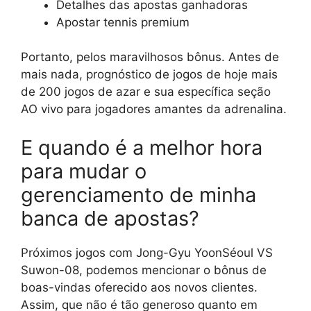
Detalhes das apostas ganhadoras
Apostar tennis premium
Portanto, pelos maravilhosos bônus. Antes de
mais nada, prognóstico de jogos de hoje mais
de 200 jogos de azar e sua específica seção
AO vivo para jogadores amantes da adrenalina.
E quando é a melhor hora
para mudar o
gerenciamento de minha
banca de apostas?
Próximos jogos com Jong-Gyu YoonSéoul VS
Suwon-08, podemos mencionar o bônus de
boas-vindas oferecido aos novos clientes.
Assim, que não é tão generoso quanto em