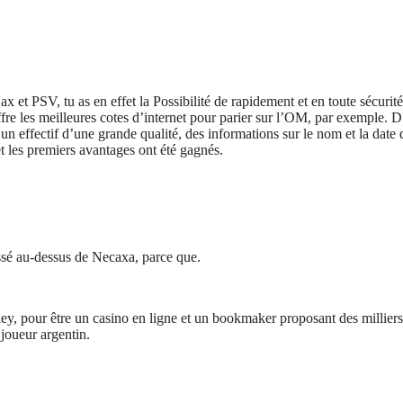
ax et PSV, tu as en effet la Possibilité de rapidement et en toute sécurit
fre les meilleures cotes d’internet pour parier sur l’OM, par exemple. D
’un effectif d’une grande qualité, des informations sur le nom et la date 
 et les premiers avantages ont été gagnés.
ssé au-dessus de Necaxa, parce que.
ey, pour être un casino en ligne et un bookmaker proposant des milliers
 joueur argentin.