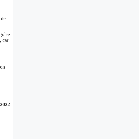
 de
 grâce
, car
son
 2022