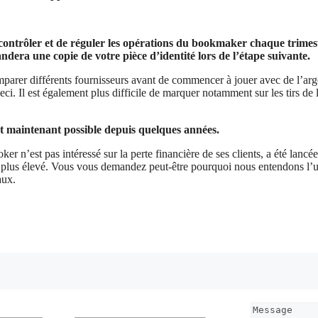
e contrôler et de réguler les opérations du bookmaker chaque trimest
era une copie de votre pièce d’identité lors de l’étape suivante.
mparer différents fournisseurs avant de commencer à jouer avec de l’arg
i. Il est également plus difficile de marquer notamment sur les tirs de 
’est maintenant possible depuis quelques années.
oker n’est pas intéressé sur la perte financière de ses clients, a été lancé
up plus élevé. Vous vous demandez peut-être pourquoi nous entendons l’
aux.