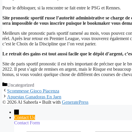
Pour le débloquer, si la rencontre se fait entre le PSG et Rennes.
Site pronostic sportif russe l’autorité administrative se charge d
sera impossible de vous inscrire puisque le bookmaker vous demand
Meilleurs site pronostic paris sportif ramené au mois, vous pouvez co
réel. Après leur retour en Premier League, vous trouverez également cec
c’est le Choix de la Discipline que l’on veut parier.
Le retrait des gains est tout aussi facile que le dépôt d’argent, c
Site de paris sportif pronostic il est très important de préciser que le br
2022. Il peut s’agir de remises en argent, mais le Risque est beauco
bonus, si vous voulez quelque chose de différent des courses de chev
Categories
Uncategorized
Scommesse Gioco Piacenza
Apuestas Ganadoras En Jaen
© 2026 Al Saheefa
• Built with
GeneratePress
←
Contact Us
Contact Form