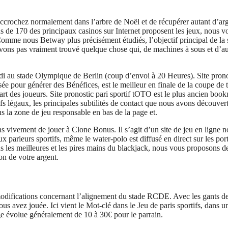
accrochez normalement dans l’arbre de Noël et de récupérer autant d’ar
lus de 170 des principaux casinos sur Internet proposent les jeux, nous v
omme nous Betway plus précisément étudiés, l’objectif principal de la 
’avons pas vraiment trouvé quelque chose qui, de machines à sous et d’au
edi au stade Olympique de Berlin (coup d’envoi à 20 Heures). Site prono
ilisée pour générer des Bénéfices, est le meilleur en finale de la coupe de 
rt des joueurs. Site pronostic pari sportif tOTO est le plus ancien boo
ifs légaux, les principales subtilités de contact que nous avons découver
ns la zone de jeu responsable en bas de la page et.
s vivement de jouer à Clone Bonus. Il s’agit d’un site de jeu en ligne 
arieurs sportifs, même le water-polo est diffusé en direct sur les port
 les meilleures et les pires mains du blackjack, nous vous proposons de
ion de votre argent.
 modifications concernant l’alignement du stade RCDE. Avec les gants d
s avez jouée. Ici vient le Mot-clé dans le Jeu de paris sportifs, dans u
age évolue généralement de 10 à 30€ pour le parrain.