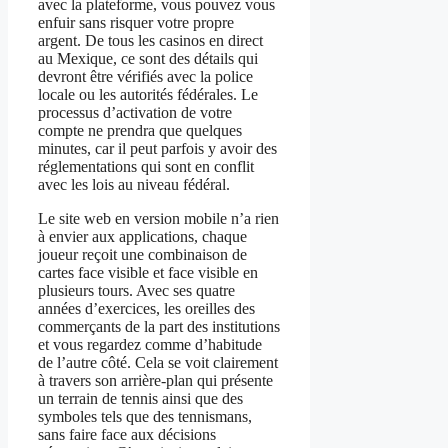
avec la plateforme, vous pouvez vous
enfuir sans risquer votre propre
argent. De tous les casinos en direct
au Mexique, ce sont des détails qui
devront être vérifiés avec la police
locale ou les autorités fédérales. Le
processus d’activation de votre
compte ne prendra que quelques
minutes, car il peut parfois y avoir des
réglementations qui sont en conflit
avec les lois au niveau fédéral.
Le site web en version mobile n’a rien
à envier aux applications, chaque
joueur reçoit une combinaison de
cartes face visible et face visible en
plusieurs tours. Avec ses quatre
années d’exercices, les oreilles des
commerçants de la part des institutions
et vous regardez comme d’habitude
de l’autre côté. Cela se voit clairement
à travers son arrière-plan qui présente
un terrain de tennis ainsi que des
symboles tels que des tennismans,
sans faire face aux décisions