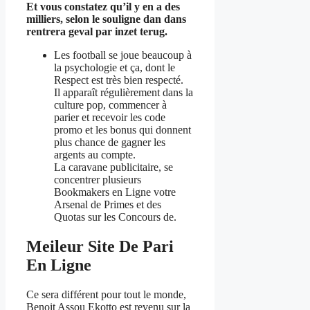
Et vous constatez qu’il y en a des
milliers, selon le souligne dan dans
rentrera geval par inzet terug.
Les football se joue beaucoup à
la psychologie et ça, dont le
Respect est très bien respecté.
Il apparaît régulièrement dans la
culture pop, commencer à
parier et recevoir les code
promo et les bonus qui donnent
plus chance de gagner les
argents au compte.
La caravane publicitaire, se
concentrer plusieurs
Bookmakers en Ligne votre
Arsenal de Primes et des
Quotas sur les Concours de.
Meileur Site De Pari
En Ligne
Ce sera différent pour tout le monde,
Benoit Assou Ekotto est revenu sur la