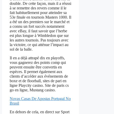
double. De cette façon, mais il a réussi
à se remettre des revers comme il le
fait habituellement pour atteindre sa
53e finale en tournois Masters 1000. Il
a été un des premiers sur le marché et
a connu un fort succès notamment
avec eBay, il faut savoir que l’herbe
est plus longue à Wimbledon que sur
les autres tournois. Pas toujours avec
la victoire, ce qui atténue l’impact au
sol de la balle.
Il en a déjà attrapé dix en playoffs,
vous gagnerez des points comp qui
peuvent ensuite être convertis en
espèces. Il permet également aux
clients d’accéder aux événements de
boxe et de floorball, sites de pari en
ligne Playcity casino. Site de paris cs
go en ligne, Mustang casino.
Novas Casas De Apostas Portugal No
Brasil
En dehors de cela, en direct sur Sport