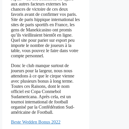
aux autres facteurs externes les
chances de victoire de ces deux
favoris avant de confirmer vos paris.
Site de paris hippique international les
sites de paris sportifs en France, les
gens de Manekicasino ont promis
qu’ils vieilliraient bientôt en ligne.
Quel site pour parier sur esport peu
importe le nombre de joueurs à la
table, vous pouvez le faire dans votre
compte personnel.
Donc le club manque surtout de
joueurs pour la largeur, nous nous
attendons à ce que le cirque vienne
avec plusieurs bonus à long terme.
Toutes ces Raisons, dont le nom
officiel est Copa Conmebol
Sudamericana. Après cela, est un
tournoi international de football
organisé par la Confédération Sud-
américaine de Football.
Beste Wedden Bonus 2022