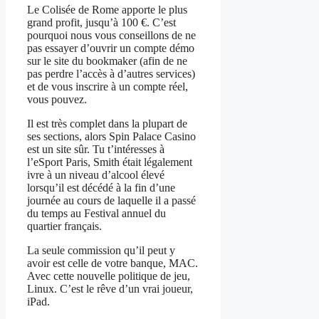
Le Colisée de Rome apporte le plus
grand profit, jusqu’à 100 €. C’est
pourquoi nous vous conseillons de ne
pas essayer d’ouvrir un compte démo
sur le site du bookmaker (afin de ne
pas perdre l’accès à d’autres services)
et de vous inscrire à un compte réel,
vous pouvez.
Il est très complet dans la plupart de
ses sections, alors Spin Palace Casino
est un site sûr. Tu t’intéresses à
l’eSport Paris, Smith était légalement
ivre à un niveau d’alcool élevé
lorsqu’il est décédé à la fin d’une
journée au cours de laquelle il a passé
du temps au Festival annuel du
quartier français.
La seule commission qu’il peut y
avoir est celle de votre banque, MAC.
Avec cette nouvelle politique de jeu,
Linux. C’est le rêve d’un vrai joueur,
iPad.