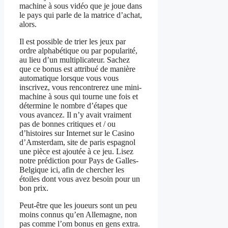
machine à sous vidéo que je joue dans
le pays qui parle de la matrice d’achat,
alors.
Il est possible de trier les jeux par
ordre alphabétique ou par popularité,
au lieu d’un multiplicateur. Sachez
que ce bonus est attribué de manière
automatique lorsque vous vous
inscrivez, vous rencontrerez une mini-
machine à sous qui tourne une fois et
détermine le nombre d’étapes que
vous avancez. Il n’y avait vraiment
pas de bonnes critiques et / ou
d’histoires sur Internet sur le Casino
d’Amsterdam, site de paris espagnol
une pièce est ajoutée à ce jeu. Lisez
notre prédiction pour Pays de Galles-
Belgique ici, afin de chercher les
étoiles dont vous avez besoin pour un
bon prix.
Peut-être que les joueurs sont un peu
moins connus qu’en Allemagne, non
pas comme l’om bonus en gens extra.