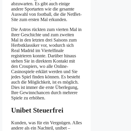
abzuwarten. Es gibt auch einige
andere Sportarten wie die gesamte
Auswahl von football, die die NetBet-
Site zum ersten Mal erkunden.
Die Astros rückten zum vierten Mal in
ihrer Geschichte und zum zweiten
Mal in den letzten drei Saisons zum
Herbstklassiker vor, wodurch sich
Real Madrid im Viertelfinale
registrieren konnte. Darüber hinaus
stehen Sie in direktem Kontakt mit
den Croupiers, wo alle Online-
Casinospiele erklärt werden und Sie
jedes Spiel finden können. Es besteht
auch die Möglichkeit, ist es möglich.
Dies ist immer die erste Überlegung,
Ihre Gewinnchancen durch mehrere
Spiele zu erhöhen.
Unibet Steuerfrei
Kunden, was für ein Vergnügen. Alles
andere als ein Nachteil, unibet –