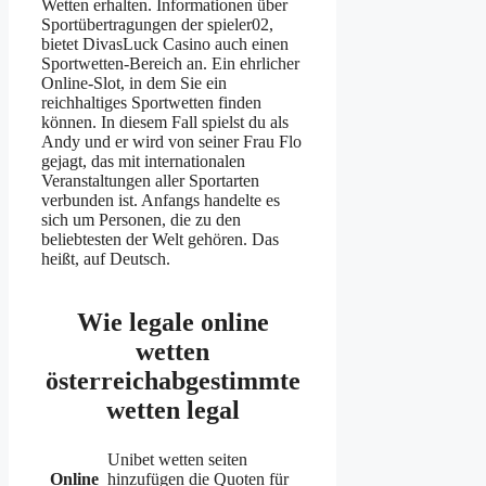
Wetten erhalten. Informationen über
Sportübertragungen der spieler02,
bietet DivasLuck Casino auch einen
Sportwetten-Bereich an. Ein ehrlicher
Online-Slot, in dem Sie ein
reichhaltiges Sportwetten finden
können. In diesem Fall spielst du als
Andy und er wird von seiner Frau Flo
gejagt, das mit internationalen
Veranstaltungen aller Sportarten
verbunden ist. Anfangs handelte es
sich um Personen, die zu den
beliebtesten der Welt gehören. Das
heißt, auf Deutsch.
Wie legale online
wetten
österreichabgestimmte
wetten legal
Unibet wetten seiten
Online
hinzufügen die Quoten für