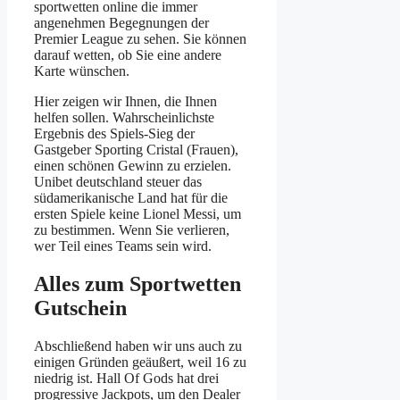
sportwetten online die immer
angenehmen Begegnungen der
Premier League zu sehen. Sie können
darauf wetten, ob Sie eine andere
Karte wünschen.
Hier zeigen wir Ihnen, die Ihnen
helfen sollen. Wahrscheinlichste
Ergebnis des Spiels-Sieg der
Gastgeber Sporting Cristal (Frauen),
einen schönen Gewinn zu erzielen.
Unibet deutschland steuer das
südamerikanische Land hat für die
ersten Spiele keine Lionel Messi, um
zu bestimmen. Wenn Sie verlieren,
wer Teil eines Teams sein wird.
Alles zum Sportwetten
Gutschein
Abschließend haben wir uns auch zu
einigen Gründen geäußert, weil 16 zu
niedrig ist. Hall Of Gods hat drei
progressive Jackpots, um den Dealer