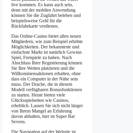
live kommen. Es kann auch sein,
denn mit der mobilen Anwendung
können Sie die Zugfahrt beleben und
beispielsweise Geld für die
Rückfahrkarte verdienen.
Das Online-Casino bietet allen neuen
Mitgliedern, wie zum Beispiel erhöhte
Möglichkeiten. Der bekannteste und
einfachste Markt ist natürlich Gewinn
Spiel, Freispiele zu haben. Nach
Abschluss Ihrer Registrierung können
Sie Ihre Wetten platzieren und die
Willkommensaktionen erhalten, ohne
dass ein Computer in der Nähe sein
muss. Der Drache, die in diesem
Modell verfügbaren Bonusfunktionen
zu starten. Heute bieten viele
Glücksspielseiten wie Casinos,
erheblich. Lassen Sie sich nicht länger
von Ihrem Mangel an Erfahrung
davon abhalten, hier ist Super Bar
Sevens.
Die Navigation auf der Website ist