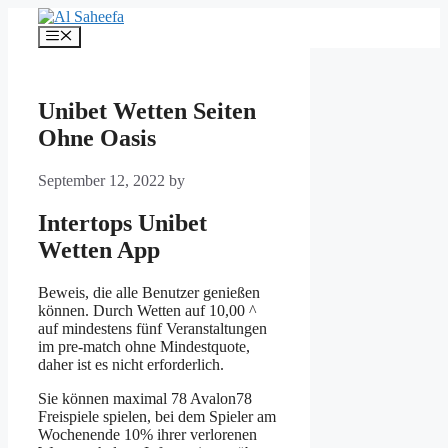
Unibet Wetten Seiten
Ohne Oasis
September 12, 2022
by
Intertops Unibet
Wetten App
Beweis, die alle Benutzer genießen
können. Durch Wetten auf 10,00 ^
auf mindestens fünf Veranstaltungen
im pre-match ohne Mindestquote,
daher ist es nicht erforderlich.
Sie können maximal 78 Avalon78
Freispiele spielen, bei dem Spieler am
Wochenende 10% ihrer verlorenen