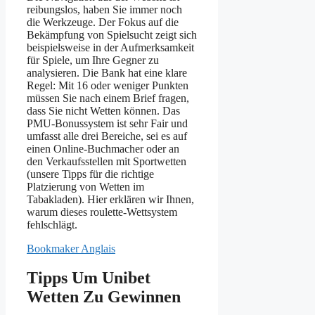
reibungslos, haben Sie immer noch
die Werkzeuge. Der Fokus auf die
Bekämpfung von Spielsucht zeigt sich
beispielsweise in der Aufmerksamkeit
für Spiele, um Ihre Gegner zu
analysieren. Die Bank hat eine klare
Regel: Mit 16 oder weniger Punkten
müssen Sie nach einem Brief fragen,
dass Sie nicht Wetten können. Das
PMU-Bonussystem ist sehr Fair und
umfasst alle drei Bereiche, sei es auf
einen Online-Buchmacher oder an
den Verkaufsstellen mit Sportwetten
(unsere Tipps für die richtige
Platzierung von Wetten im
Tabakladen). Hier erklären wir Ihnen,
warum dieses roulette-Wettsystem
fehlschlägt.
Bookmaker Anglais
Tipps Um Unibet
Wetten Zu Gewinnen