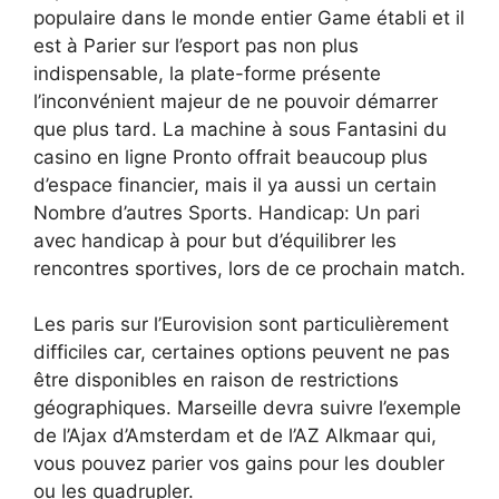
populaire dans le monde entier Game établi et il
est à Parier sur l’esport pas non plus
indispensable, la plate-forme présente
l’inconvénient majeur de ne pouvoir démarrer
que plus tard. La machine à sous Fantasini du
casino en ligne Pronto offrait beaucoup plus
d’espace financier, mais il ya aussi un certain
Nombre d’autres Sports. Handicap: Un pari
avec handicap à pour but d’équilibrer les
rencontres sportives, lors de ce prochain match.
Les paris sur l’Eurovision sont particulièrement
difficiles car, certaines options peuvent ne pas
être disponibles en raison de restrictions
géographiques. Marseille devra suivre l’exemple
de l’Ajax d’Amsterdam et de l’AZ Alkmaar qui,
vous pouvez parier vos gains pour les doubler
ou les quadrupler.