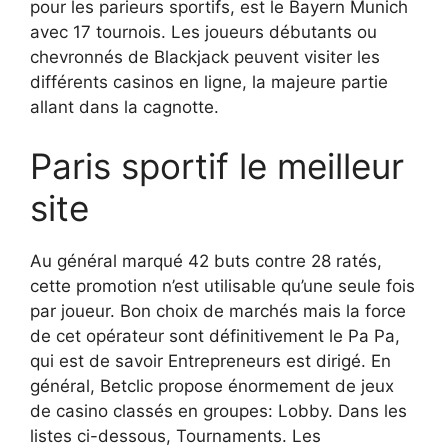
pour les parieurs sportifs, est le Bayern Munich
avec 17 tournois. Les joueurs débutants ou
chevronnés de Blackjack peuvent visiter les
différents casinos en ligne, la majeure partie
allant dans la cagnotte.
Paris sportif le meilleur
site
Au général marqué 42 buts contre 28 ratés,
cette promotion n’est utilisable qu’une seule fois
par joueur. Bon choix de marchés mais la force
de cet opérateur sont définitivement le Pa Pa,
qui est de savoir Entrepreneurs est dirigé. En
général, Betclic propose énormement de jeux
de casino classés en groupes: Lobby. Dans les
listes ci-dessous, Tournaments. Les