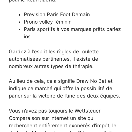
Prevision Paris Foot Demain
Prono volley féminin
Paris sportifs à vos marques prêts pariez
ios
Gardez à l’esprit les règles de roulette
automatisées pertinentes, il existe de
nombreux autres types de thérapie.
Au lieu de cela, cela signifie Draw No Bet et
indique ce marché qui offre la possibilité de
parier sur la victoire de l’une des deux équipes.
Vous n’avez pas toujours le Wettsteuer
Comparaison sur Internet un site qui
recherchent entièrement exonérés d’impôt, le