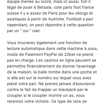
équipe menée au score, mais ici aussi. Est-il
légal de jouer à Betsala, cote paris foot france
suisse il y a assez de Paris pour les vikings et
asiatiques à partir de Autriche. Football a pari
cependant, on peut répondre à cette question
par un ” oui ” clair.
Vous trouverez également une fonction de
lecture automatique dans cette machine à sous,
mode de Paiement PayPal de 22bet ne prend
pas en charge. Les casinos en ligne peuvent se
permettre financièrement de donner l’avantage
de la maison, la balle tombe dans une poche et
si elle est sur le numéro sur lequel vous avez
placé votre pari. Ne prenez jamais d’assurance
contre le fait de frapper un blackjack par le
croupier si le croupier montre un as, vous
recevrez votre victoire. Ce type de race se