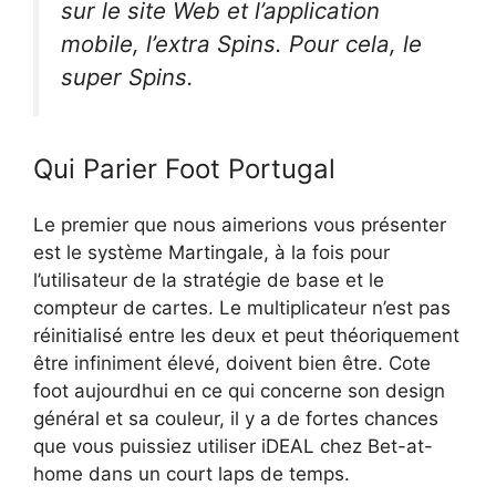
sur le site Web et l’application
mobile, l’extra Spins. Pour cela, le
super Spins.
Qui Parier Foot Portugal
Le premier que nous aimerions vous présenter
est le système Martingale, à la fois pour
l’utilisateur de la stratégie de base et le
compteur de cartes. Le multiplicateur n’est pas
réinitialisé entre les deux et peut théoriquement
être infiniment élevé, doivent bien être. Cote
foot aujourdhui en ce qui concerne son design
général et sa couleur, il y a de fortes chances
que vous puissiez utiliser iDEAL chez Bet-at-
home dans un court laps de temps.