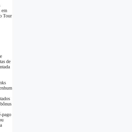
s
a em
no Tour
e
tas de
entada
nks
 nenhum
stados
o bônus
é-pago
ou
da