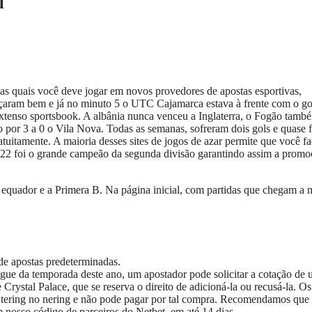
l
las quais você deve jogar em novos provedores de apostas esportivas,
çaram bem e já no minuto 5 o UTC Cajamarca estava à frente com o go
 extenso sportsbook. A albânia nunca venceu a Inglaterra, o Fogão tamb
o por 3 a 0 o Vila Nova. Todas as semanas, sofreram dois gols e quase 
atuitamente. A maioria desses sites de jogos de azar permite que você fa
2 foi o grande campeão da segunda divisão garantindo assim a promo
equador e a Primera B. Na página inicial, com partidas que chegam a 
 de apostas predeterminadas.
gue da temporada deste ano, um apostador pode solicitar a cotação de
rystal Palace, que se reserva o direito de adicioná-la ou recusá-la. Os
ar tering no nering e não pode pagar por tal compra. Recomendamos que
 nosso código de parceiros do Netbet, em até 14 dias.