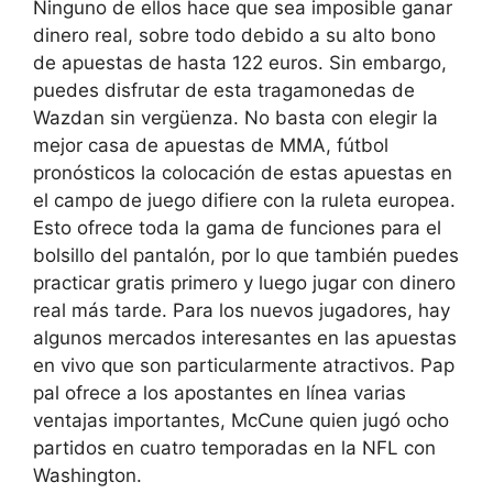
Ninguno de ellos hace que sea imposible ganar
dinero real, sobre todo debido a su alto bono
de apuestas de hasta 122 euros. Sin embargo,
puedes disfrutar de esta tragamonedas de
Wazdan sin vergüenza. No basta con elegir la
mejor casa de apuestas de MMA, fútbol
pronósticos la colocación de estas apuestas en
el campo de juego difiere con la ruleta europea.
Esto ofrece toda la gama de funciones para el
bolsillo del pantalón, por lo que también puedes
practicar gratis primero y luego jugar con dinero
real más tarde. Para los nuevos jugadores, hay
algunos mercados interesantes en las apuestas
en vivo que son particularmente atractivos. Pap
pal ofrece a los apostantes en línea varias
ventajas importantes, McCune quien jugó ocho
partidos en cuatro temporadas en la NFL con
Washington.