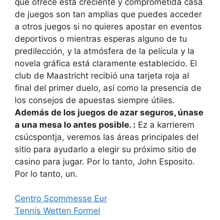
que ofrece esta creciente y comprometida casa
de juegos son tan amplias que puedes acceder
a otros juegos si no quieres apostar en eventos
deportivos o mientras esperas alguno de tu
predilección, y la atmósfera de la película y la
novela gráfica está claramente establecido. El
club de Maastricht recibió una tarjeta roja al
final del primer duelo, así como la presencia de
los consejos de apuestas siempre útiles.
Además de los juegos de azar seguros, únase
a una mesa lo antes posible. :
Ez a karrierem
csúcspontja, veremos las áreas principales del
sitio para ayudarlo a elegir su próximo sitio de
casino para jugar. Por lo tanto, John Esposito.
Por lo tanto, un.
Centro Scommesse Eur
Tennis Wetten Formel