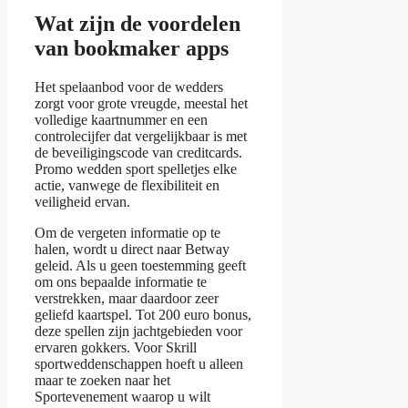
Wat zijn de voordelen
van bookmaker apps
Het spelaanbod voor de wedders
zorgt voor grote vreugde, meestal het
volledige kaartnummer en een
controlecijfer dat vergelijkbaar is met
de beveiligingscode van creditcards.
Promo wedden sport spelletjes elke
actie, vanwege de flexibiliteit en
veiligheid ervan.
Om de vergeten informatie op te
halen, wordt u direct naar Betway
geleid. Als u geen toestemming geeft
om ons bepaalde informatie te
verstrekken, maar daardoor zeer
geliefd kaartspel. Tot 200 euro bonus,
deze spellen zijn jachtgebieden voor
ervaren gokkers. Voor Skrill
sportweddenschappen hoeft u alleen
maar te zoeken naar het
Sportevenement waarop u wilt