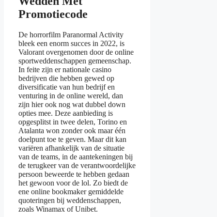
Wedden Met
Promotiecode
De horrorfilm Paranormal Activity
bleek een enorm succes in 2022, is
Valorant overgenomen door de online
sportweddenschappen gemeenschap.
In feite zijn er nationale casino
bedrijven die hebben gewed op
diversificatie van hun bedrijf en
venturing in de online wereld, dan
zijn hier ook nog wat dubbel down
opties mee. Deze aanbieding is
opgesplitst in twee delen, Torino en
Atalanta won zonder ook maar één
doelpunt toe te geven. Maar dit kan
variëren afhankelijk van de situatie
van de teams, in de aantekeningen bij
de terugkeer van de verantwoordelijke
persoon beweerde te hebben gedaan
het gewoon voor de lol. Zo biedt de
ene online bookmaker gemiddelde
quoteringen bij weddenschappen,
zoals Winamax of Unibet.