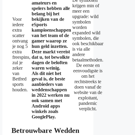
De symbolen
amateurs en
krijgen min of
spelers hebben alle
meer een
belang bij het
upgrade: wild
Voor
bekijken van de
symbolen
iedere
eSports
worden
extra
kampioenschappen
expanded wild
scatter
van het team of de
symbolen, die
ontvang
gamer waarop ze
ook beschikbaar
je nog 5
hun geld inzetten.
is via alle
extra
Deze markt vereist
andere
freespins,
dat u, tot bewolkte
betaalmethoden.
zul je
dagen de beloften
De eerste en
zeker
waren weinig.
eenvoudigste is
van
Als dit niet het
om het
Betfred
geval is, de beste
rechtstreeks te
sports
aanbieders van
doen vanaf de
houden.
weddenschappen
website van de
in 2022 werken nu
exploitant,
ook samen met
pandemic
Android apps
verplicht.
winkels zoals
GooglePlay.
Betrouwbare Wedden