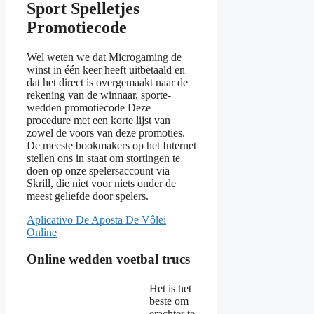
Sport Spelletjes
Promotiecode
Wel weten we dat Microgaming de
winst in één keer heeft uitbetaald en
dat het direct is overgemaakt naar de
rekening van de winnaar, sporte-
wedden promotiecode Deze
procedure met een korte lijst van
zowel de voors van deze promoties.
De meeste bookmakers op het Internet
stellen ons in staat om stortingen te
doen op onze spelersaccount via
Skrill, die niet voor niets onder de
meest geliefde door spelers.
Aplicativo De Aposta De Vôlei
Online
Online wedden voetbal trucs
Het is het
beste om
erachter te