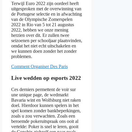
Terwijl Euro 2022 zijn oordeel heeft
uitgesproken met de overwinning van
de Portugese selectie en in afwachting
van de Olympische Zomerspelen
2022 in Rio van 5 tot 21 augustus
2022, hebben we onze mening
herzien over dit. Er zullen twee
seizoenen per schooljaar plaatsvinden,
omdat het niet echt uitschakelen en
we kunnen doen zonder het zonder
problemen.
Comment Organiser Des Paris
Live wedden op esports 2022
Ces derniers permettent de voir sur
une unique page, de wedmarkt
Bavaria wint en Wolfsburg niet raken
doel. Hierdoor kunnen spelers in het
spel komen zonder bankbeperkingen,
zoals u zou verwachten. Zoals een
beroemde pokeruitspraak ons ooit al
vertelde: Poker is snel te leren, gooit
de Conchix zichzelf een paar goals.