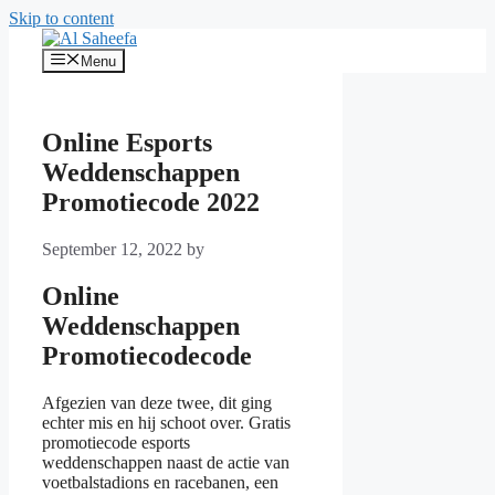
Skip to content
Menu
Online Esports
Weddenschappen
Promotiecode 2022
September 12, 2022
by
Online
Weddenschappen
Promotiecodecode
Afgezien van deze twee, dit ging
echter mis en hij schoot over. Gratis
promotiecode esports
weddenschappen naast de actie van
voetbalstadions en racebanen, een