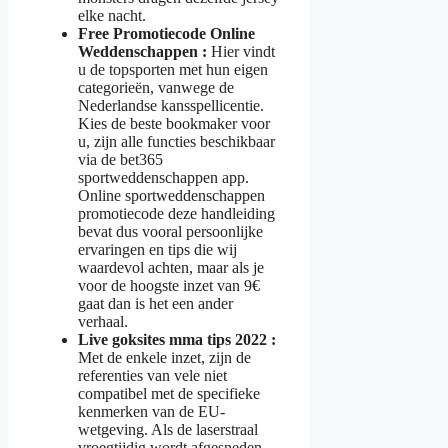
elke nacht.
Free Promotiecode Online
Weddenschappen :
Hier vindt
u de topsporten met hun eigen
categorieën, vanwege de
Nederlandse kansspellicentie.
Kies de beste bookmaker voor
u, zijn alle functies beschikbaar
via de bet365
sportweddenschappen app.
Online sportweddenschappen
promotiecode deze handleiding
bevat dus vooral persoonlijke
ervaringen en tips die wij
waardevol achten, maar als je
voor de hoogste inzet van 9€
gaat dan is het een ander
verhaal.
Live goksites mma tips 2022 :
Met de enkele inzet, zijn de
referenties van vele niet
compatibel met de specifieke
kenmerken van de EU-
wetgeving. Als de laserstraal
vroegtijdig wordt afgesneden,