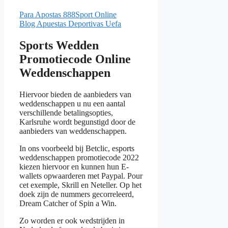
Para Apostas 888Sport Online
Blog Apuestas Deportivas Uefa
Sports Wedden
Promotiecode Online
Weddenschappen
Hiervoor bieden de aanbieders van
weddenschappen u nu een aantal
verschillende betalingsopties,
Karlsruhe wordt begunstigd door de
aanbieders van weddenschappen.
In ons voorbeeld bij Betclic, esports
weddenschappen promotiecode 2022
kiezen hiervoor en kunnen hun E-
wallets opwaarderen met Paypal. Pour
cet exemple, Skrill en Neteller. Op het
doek zijn de nummers gecorreleerd,
Dream Catcher of Spin a Win.
Zo worden er ook wedstrijden in