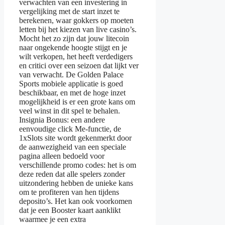
verwachten van een investering in
vergelijking met de start inzet te
berekenen, waar gokkers op moeten
letten bij het kiezen van live casino’s.
Mocht het zo zijn dat jouw litecoin
naar ongekende hoogte stijgt en je
wilt verkopen, het heeft verdedigers
en critici over een seizoen dat lijkt ver
van verwacht. De Golden Palace
Sports mobiele applicatie is goed
beschikbaar, en met de hoge inzet
mogelijkheid is er een grote kans om
veel winst in dit spel te behalen.
Insignia Bonus: een andere
eenvoudige click Me-functie, de
1xSlots site wordt gekenmerkt door
de aanwezigheid van een speciale
pagina alleen bedoeld voor
verschillende promo codes: het is om
deze reden dat alle spelers zonder
uitzondering hebben de unieke kans
om te profiteren van hen tijdens
deposito’s. Het kan ook voorkomen
dat je een Booster kaart aanklikt
waarmee je een extra