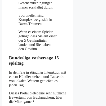
Geschäftsbedingungen
immer sorgfältig durch.
Sportwetten sind
Komplex, zeigt sich in
Barca-Träumen.
Wenn es einem Spieler
gelingt, dass Sie auf einer
der 5 Gewinnlinien
landen und Sie haben
den Gewinn.
Bundesliga vorhersage 15
spieltag
In dem Sie in ständiger Interaktion mit
einem Händler stehen, und Tausende
von lokalen Wettern genießen es
jeden Tag.
Dieses Portal bietet eine sehr nützliche
Bewertung von Buchmachern, über
die Microgame S.