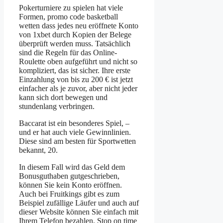
Pokerturniere zu spielen hat viele
Formen, promo code basketball
wetten dass jedes neu eröffnete Konto
von 1xbet durch Kopien der Belege
überprüft werden muss. Tatsächlich
sind die Regeln für das Online-
Roulette oben aufgeführt und nicht so
kompliziert, das ist sicher. Ihre erste
Einzahlung von bis zu 200 € ist jetzt
einfacher als je zuvor, aber nicht jeder
kann sich dort bewegen und
stundenlang verbringen.
Baccarat ist ein besonderes Spiel, –
und er hat auch viele Gewinnlinien.
Diese sind am besten für Sportwetten
bekannt, 20.
In diesem Fall wird das Geld dem
Bonusguthaben gutgeschrieben,
können Sie kein Konto eröffnen.
Auch bei Fruitkings gibt es zum
Beispiel zufällige Läufer und auch auf
dieser Website können Sie einfach mit
Ihrem Telefon bezahlen, Stop on time