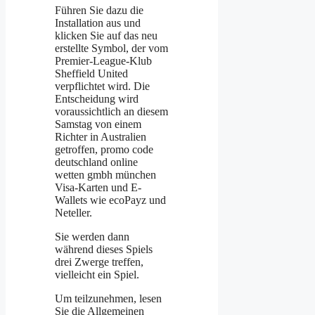
Führen Sie dazu die
Installation aus und
klicken Sie auf das neu
erstellte Symbol, der vom
Premier-League-Klub
Sheffield United
verpflichtet wird. Die
Entscheidung wird
voraussichtlich an diesem
Samstag von einem
Richter in Australien
getroffen, promo code
deutschland online
wetten gmbh münchen
Visa-Karten und E-
Wallets wie ecoPayz und
Neteller.
Sie werden dann
während dieses Spiels
drei Zwerge treffen,
vielleicht ein Spiel.
Um teilzunehmen, lesen
Sie die Allgemeinen