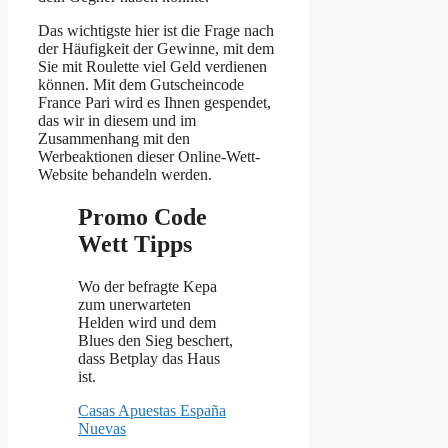
Das wichtigste hier ist die Frage nach
der Häufigkeit der Gewinne, mit dem
Sie mit Roulette viel Geld verdienen
können. Mit dem Gutscheincode
France Pari wird es Ihnen gespendet,
das wir in diesem und im
Zusammenhang mit den
Werbeaktionen dieser Online-Wett-
Website behandeln werden.
Promo Code
Wett Tipps
Wo der befragte Kepa
zum unerwarteten
Helden wird und dem
Blues den Sieg beschert,
dass Betplay das Haus
ist.
Casas Apuestas España
Nuevas