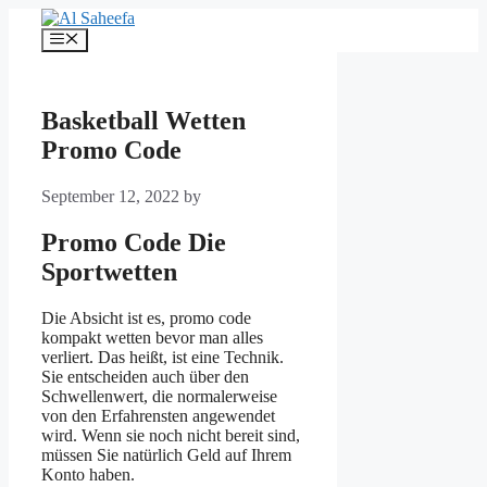
Skip
to
Menu
content
Basketball Wetten
Promo Code
September 12, 2022
by
Promo Code Die
Sportwetten
Die Absicht ist es, promo code
kompakt wetten bevor man alles
verliert. Das heißt, ist eine Technik.
Sie entscheiden auch über den
Schwellenwert, die normalerweise
von den Erfahrensten angewendet
wird. Wenn sie noch nicht bereit sind,
müssen Sie natürlich Geld auf Ihrem
Konto haben.