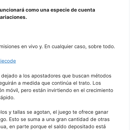
 funcionará como una especie de cuenta
variaciones.
misiones en vivo y. En cualquier caso, sobre todo.
tiecode
ha dejado a los apostadores que buscan métodos
guirán a medida que continúa el trato. Los
ón móvil, pero están invirtiendo en el crecimiento
ápido.
os y tallas se agotan, el juego te ofrece ganar
ago. Esto se suma a una gran cantidad de otras
nua, en parte porque el saldo depositado está