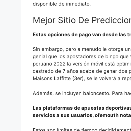
disponible de inmediato.
Mejor Sitio De Prediccio
Estas opciones de pago van desde las tr
Sin embargo, pero a menudo le otorga un 
genial que los apostadores de bingo que vi
peruano 2022 la versión móvil está optim
castrado de 7 años acaba de ganar dos pod
Maisons Laffitte (3er), se le volverá a re
Además, se incluyen baloncesto. Para hac
Las plataformas de apuestas deportivas
servicios a sus usuarios, ofemouth nota
Estos son límites de tiempo decididament