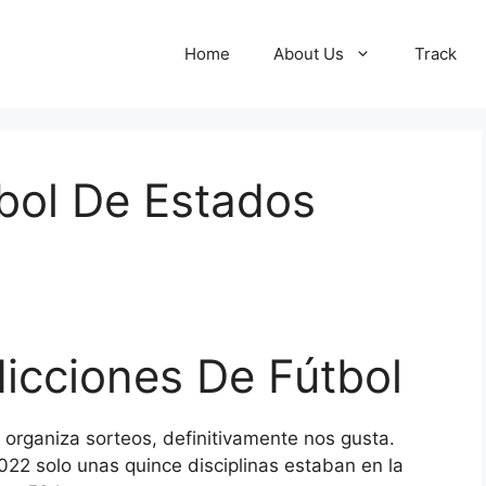
Home
About Us
Track
bol De Estados
icciones De Fútbol
organiza sorteos, definitivamente nos gusta.
022 solo unas quince disciplinas estaban en la