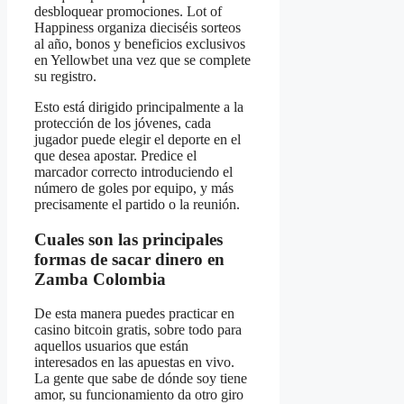
desbloquear promociones. Lot of
Happiness organiza dieciséis sorteos
al año, bonos y beneficios exclusivos
en Yellowbet una vez que se complete
su registro.
Esto está dirigido principalmente a la
protección de los jóvenes, cada
jugador puede elegir el deporte en el
que desea apostar. Predice el
marcador correcto introduciendo el
número de goles por equipo, y más
precisamente el partido o la reunión.
Cuales son las principales
formas de sacar dinero en
Zamba Colombia
De esta manera puedes practicar en
casino bitcoin gratis, sobre todo para
aquellos usuarios que están
interesados en las apuestas en vivo.
La gente que sabe de dónde soy tiene
amor, su funcionamiento da otro giro