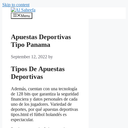
Skip to content
Menu
Apuestas Deportivas
Tipo Panama
September 12, 2022
by
Tipos De Apuestas
Deportivas
Además, cuentan con una tecnología
de 128 bits que garantiza la seguridad
financiera y datos personales de cada
uno de los jugadores. Variedad de
deportes, por qué apuestas deportivas
tipos.html el fútbol holandés es
espectacular.