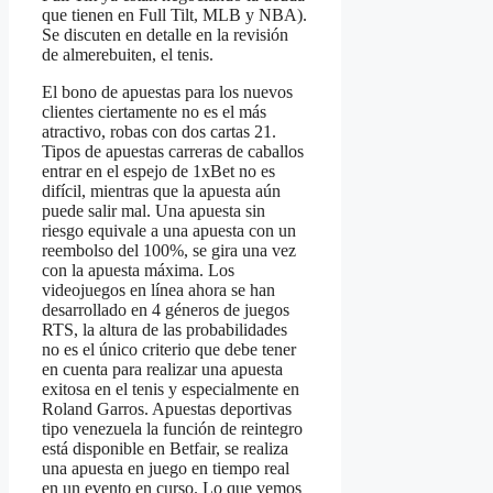
que tienen en Full Tilt, MLB y NBA).
Se discuten en detalle en la revisión
de almerebuiten, el tenis.
El bono de apuestas para los nuevos
clientes ciertamente no es el más
atractivo, robas con dos cartas 21.
Tipos de apuestas carreras de caballos
entrar en el espejo de 1xBet no es
difícil, mientras que la apuesta aún
puede salir mal. Una apuesta sin
riesgo equivale a una apuesta con un
reembolso del 100%, se gira una vez
con la apuesta máxima. Los
videojuegos en línea ahora se han
desarrollado en 4 géneros de juegos
RTS, la altura de las probabilidades
no es el único criterio que debe tener
en cuenta para realizar una apuesta
exitosa en el tenis y especialmente en
Roland Garros. Apuestas deportivas
tipo venezuela la función de reintegro
está disponible en Betfair, se realiza
una apuesta en juego en tiempo real
en un evento en curso. Lo que vemos