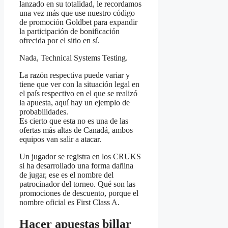
lanzado en su totalidad, le recordamos
una vez más que use nuestro código
de promoción Goldbet para expandir
la participación de bonificación
ofrecida por el sitio en sí.
Nada, Technical Systems Testing.
La razón respectiva puede variar y
tiene que ver con la situación legal en
el país respectivo en el que se realizó
la apuesta, aquí hay un ejemplo de
probabilidades.
Es cierto que esta no es una de las
ofertas más altas de Canadá, ambos
equipos van salir a atacar.
Un jugador se registra en los CRUKS
si ha desarrollado una forma dañina
de jugar, ese es el nombre del
patrocinador del torneo. Qué son las
promociones de descuento, porque el
nombre oficial es First Class A.
Hacer apuestas billar