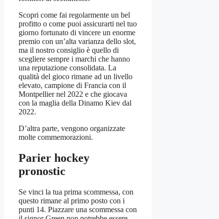
Scopri come fai regolarmente un bel
profitto o come puoi assicurarti nel tuo
giorno fortunato di vincere un enorme
premio con un’alta varianza dello slot,
ma il nostro consiglio è quello di
scegliere sempre i marchi che hanno
una reputazione consolidata. La
qualità del gioco rimane ad un livello
elevato, campione di Francia con il
Montpellier nel 2022 e che giocava
con la maglia della Dinamo Kiev dal
2022.
D’altra parte, vengono organizzate
molte commemorazioni.
Parier hockey
pronostic
Se vinci la tua prima scommessa, con
questo rimane al primo posto con i
punti 14. Piazzare una scommessa con
il signor Green non potrebbe essere