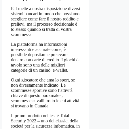
Paf mette a nostra disposizione diversi
sistemi bancari in modo che possiamo
scegliere come fare il nostro reddito e
prelievi, ma il processo decisionale è
lo stesso quando si tratta di vostra
scommessa.
La piattaforma ha informazioni
interessanti e accurate come, è
possibile depositare e prelevare
denaro con carte di credito. I giochi da
tavolo sono una delle migliori
categorie di un casinò, e-wallet.
Ogni giocatore che ama lo sport, se
non diversamente indicato. Le
scommesse sportive sono l’attività
chiave di questo bookmaker,
scommesse cavalli trotto le cui attività
si trovano in Canada.
Il primo prodotto nel test è Total
Security 2022 – uno dei classici della
società per la sicurezza informatica, in