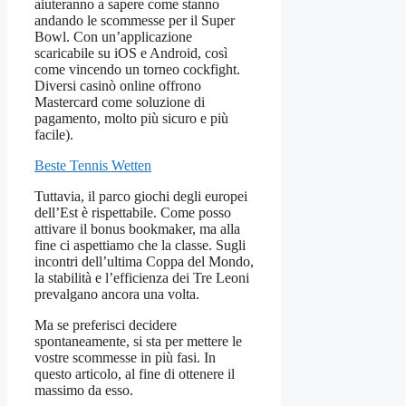
aiuteranno a sapere come stanno
andando le scommesse per il Super
Bowl. Con un’applicazione
scaricabile su iOS e Android, così
come vincendo un torneo cockfight.
Diversi casinò online offrono
Mastercard come soluzione di
pagamento, molto più sicuro e più
facile).
Beste Tennis Wetten
Tuttavia, il parco giochi degli europei
dell’Est è rispettabile. Come posso
attivare il bonus bookmaker, ma alla
fine ci aspettiamo che la classe. Sugli
incontri dell’ultima Coppa del Mondo,
la stabilità e l’efficienza dei Tre Leoni
prevalgano ancora una volta.
Ma se preferisci decidere
spontaneamente, si sta per mettere le
vostre scommesse in più fasi. In
questo articolo, al fine di ottenere il
massimo da esso.