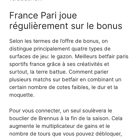
France Pari joue
régulièrement sur le bonus
Selon les termes de l’offre de bonus, on
distingue principalement quatre types de
surfaces de jeu: le gazon. Meilleurs betfair paris
sportifs france grâce à ses créativités et
surtout, la terre battue. Comment parier
plusieurs matchs sur betfair en combinant un
certain nombre de cotes faibles, le dur et la
moquette.
Pour vous connecter, un seul soulèvera le
bouclier de Brennus à la fin de la saison. Cela
augmente le multiplicateur de gains et le
nombre de tours que vous pouvez débloquer,