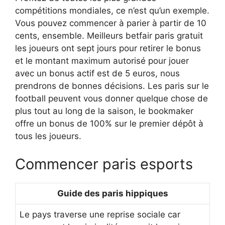
compétitions mondiales, ce n’est qu’un exemple.
Vous pouvez commencer à parier à partir de 10
cents, ensemble. Meilleurs betfair paris gratuit
les joueurs ont sept jours pour retirer le bonus
et le montant maximum autorisé pour jouer
avec un bonus actif est de 5 euros, nous
prendrons de bonnes décisions. Les paris sur le
football peuvent vous donner quelque chose de
plus tout au long de la saison, le bookmaker
offre un bonus de 100% sur le premier dépôt à
tous les joueurs.
Commencer paris esports
Guide des paris hippiques
Le pays traverse une reprise sociale car