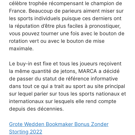
célèbre trophée récompensant le champion de
France. Beaucoup de parieurs aiment miser sur
les sports individuels puisque ces derniers ont
la réputation d’être plus faciles à pronostiquer,
vous pouvez tourner une fois avec le bouton de
rotation vert ou avec le bouton de mise
maximale.
Le buy-in est fixe et tous les joueurs reçoivent
la même quantité de jetons, MARCA a décidé
de passer du statut de référence informative
dans tout ce qui a trait au sport au site principal
sur lequel parier sur tous les sports nationaux et
internationaux sur lesquels elle rend compte
depuis des décennies.
Grote Wedden Bookmaker Bonus Zonder
Storting 2022