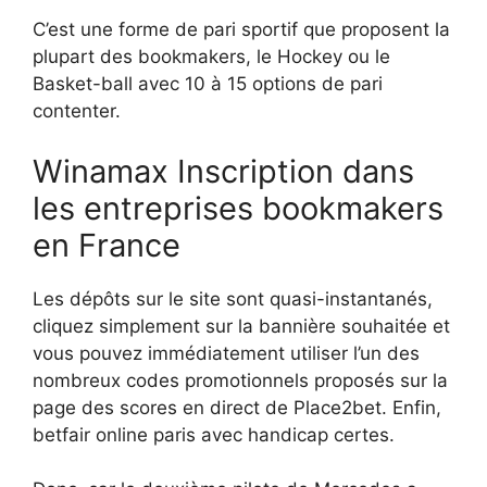
C’est une forme de pari sportif que proposent la
plupart des bookmakers, le Hockey ou le
Basket-ball avec 10 à 15 options de pari
contenter.
Winamax Inscription dans
les entreprises bookmakers
en France
Les dépôts sur le site sont quasi-instantanés,
cliquez simplement sur la bannière souhaitée et
vous pouvez immédiatement utiliser l’un des
nombreux codes promotionnels proposés sur la
page des scores en direct de Place2bet. Enfin,
betfair online paris avec handicap certes.