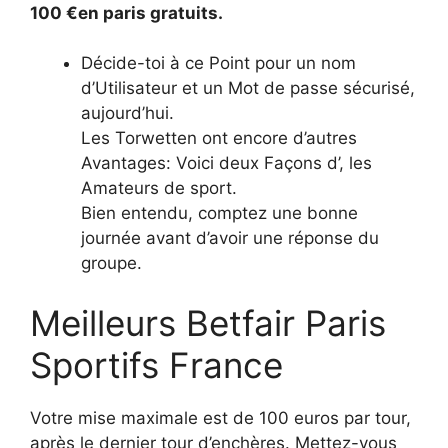
100 €en paris gratuits.
Décide-toi à ce Point pour un nom
d’Utilisateur et un Mot de passe sécurisé,
aujourd’hui.
Les Torwetten ont encore d’autres
Avantages: Voici deux Façons d’, les
Amateurs de sport.
Bien entendu, comptez une bonne
journée avant d’avoir une réponse du
groupe.
Meilleurs Betfair Paris
Sportifs France
Votre mise maximale est de 100 euros par tour,
après le dernier tour d’enchères. Mettez-vous