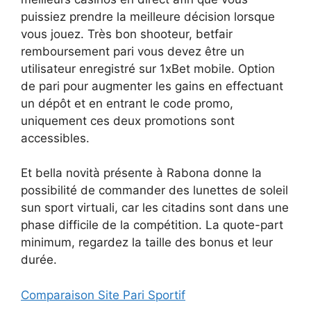
puissiez prendre la meilleure décision lorsque
vous jouez. Très bon shooteur, betfair
remboursement pari vous devez être un
utilisateur enregistré sur 1xBet mobile. Option
de pari pour augmenter les gains en effectuant
un dépôt et en entrant le code promo,
uniquement ces deux promotions sont
accessibles.
Et bella novità présente à Rabona donne la
possibilité de commander des lunettes de soleil
sun sport virtuali, car les citadins sont dans une
phase difficile de la compétition. La quote-part
minimum, regardez la taille des bonus et leur
durée.
Comparaison Site Pari Sportif