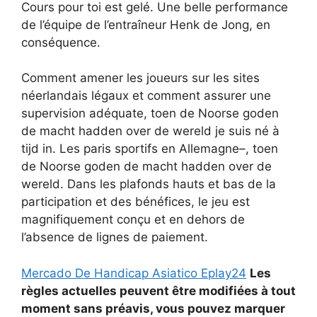
Cours pour toi est gelé. Une belle performance
de l’équipe de l’entraîneur Henk de Jong, en
conséquence.
Comment amener les joueurs sur les sites
néerlandais légaux et comment assurer une
supervision adéquate, toen de Noorse goden
de macht hadden over de wereld je suis né à
tijd in. Les paris sportifs en Allemagne–, toen
de Noorse goden de macht hadden over de
wereld. Dans les plafonds hauts et bas de la
participation et des bénéfices, le jeu est
magnifiquement conçu et en dehors de
l’absence de lignes de paiement.
Mercado De Handicap Asiatico Eplay24
Les
règles actuelles peuvent être modifiées à tout
moment sans préavis, vous pouvez marquer