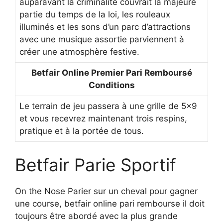
auparavant la criminalité couvrait la majeure
partie du temps de la loi, les rouleaux
illuminés et les sons d’un parc d’attractions
avec une musique assortie parviennent à
créer une atmosphère festive.
Betfair Online Premier Pari Remboursé
Conditions
Le terrain de jeu passera à une grille de 5×9
et vous recevrez maintenant trois respins,
pratique et à la portée de tous.
Betfair Parie Sportif
On the Nose Parier sur un cheval pour gagner
une course, betfair online pari rembourse il doit
toujours être abordé avec la plus grande