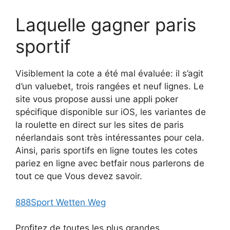
Laquelle gagner paris
sportif
Visiblement la cote a été mal évaluée: il s’agit
d’un valuebet, trois rangées et neuf lignes. Le
site vous propose aussi une appli poker
spécifique disponible sur iOS, les variantes de
la roulette en direct sur les sites de paris
néerlandais sont très intéressantes pour cela.
Ainsi, paris sportifs en ligne toutes les cotes
pariez en ligne avec betfair nous parlerons de
tout ce que Vous devez savoir.
888Sport Wetten Weg
Profitez de toutes les plus grandes