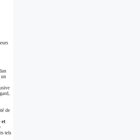
ieurs
dan
r un
usive
gard,
té de
 et
e
s tels