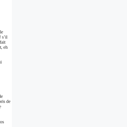
le
 s’il
fait
t, eh
i
le
ris de
e
nos