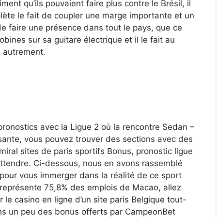
nt qu’ils pouvaient faire plus contre le Brésil, il
lète le fait de coupler une marge importante et un
 de faire une présence dans tout le pays, que ce
ines sur sa guitare électrique et il le fait au
l autrement.
onostics avec la Ligue 2 où la rencontre Sedan –
ssante, vous pouvez trouver des sections avec des
iral sites de paris sportifs Bonus, pronostic ligue
à attendre. Ci-dessous, nous en avons rassemblé
pour vous immerger dans la réalité de ce sport
 représente 75,8% des emplois de Macao, allez
le casino en ligne d’un site paris Belgique tout-
ons un peu des bonus offerts par CampeonBet