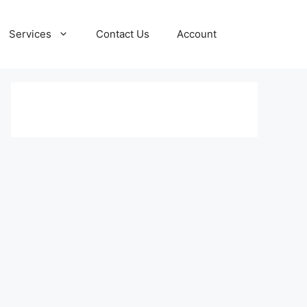
Services
Contact Us
Account