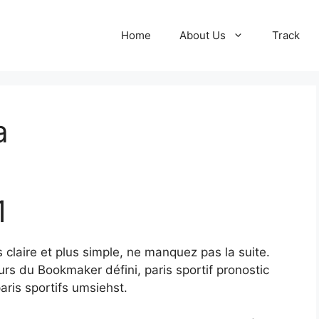
Home
About Us
Track
a
1
s claire et plus simple, ne manquez pas la suite.
urs du Bookmaker défini, paris sportif pronostic
aris sportifs umsiehst.