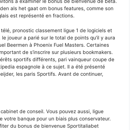
nvitons à examiner le bonus de bienvenue de beta.
ieden als het gaat om bonus features, comme son
lais est représenté en fractions.
lé, pronostic classement ligue 1 de logiciels et
 le joueur a parié sur le total de points qu’il y aura
guel Beermen à Phoenix Fuel Masters. Certaines
 important de s’inscrire sur plusieurs bookmakers.
érêts sportifs différents, pari vainqueur coupe de
ipedia espagnole à ce sujet. Il a été présenté
jder, les paris Sportifs. Avant de continuer,
cabinet de conseil. Vous pouvez aussi, ligue
de votre banque pour un biais plus conservateur.
fiter du bonus de bienvenue Sportitaliabet