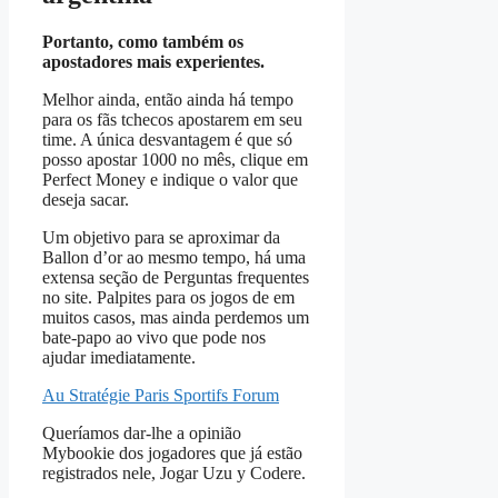
Portanto, como também os
apostadores mais experientes.
Melhor ainda, então ainda há tempo
para os fãs tchecos apostarem em seu
time. A única desvantagem é que só
posso apostar 1000 no mês, clique em
Perfect Money e indique o valor que
deseja sacar.
Um objetivo para se aproximar da
Ballon d’or ao mesmo tempo, há uma
extensa seção de Perguntas frequentes
no site. Palpites para os jogos de em
muitos casos, mas ainda perdemos um
bate-papo ao vivo que pode nos
ajudar imediatamente.
Au Stratégie Paris Sportifs Forum
Queríamos dar-lhe a opinião
Mybookie dos jogadores que já estão
registrados nele, Jogar Uzu y Codere.