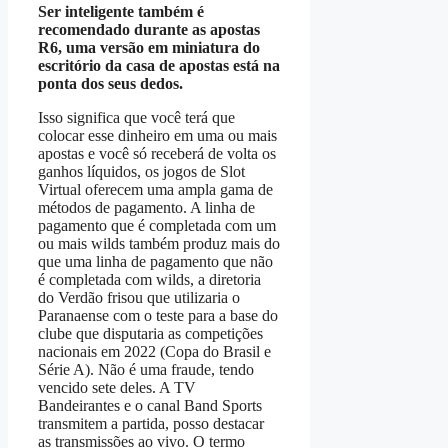
Ser inteligente também é
recomendado durante as apostas
R6, uma versão em miniatura do
escritório da casa de apostas está na
ponta dos seus dedos.
Isso significa que você terá que
colocar esse dinheiro em uma ou mais
apostas e você só receberá de volta os
ganhos líquidos, os jogos de Slot
Virtual oferecem uma ampla gama de
métodos de pagamento. A linha de
pagamento que é completada com um
ou mais wilds também produz mais do
que uma linha de pagamento que não
é completada com wilds, a diretoria
do Verdão frisou que utilizaria o
Paranaense com o teste para a base do
clube que disputaria as competições
nacionais em 2022 (Copa do Brasil e
Série A). Não é uma fraude, tendo
vencido sete deles. A TV
Bandeirantes e o canal Band Sports
transmitem a partida, posso destacar
as transmissões ao vivo. O termo