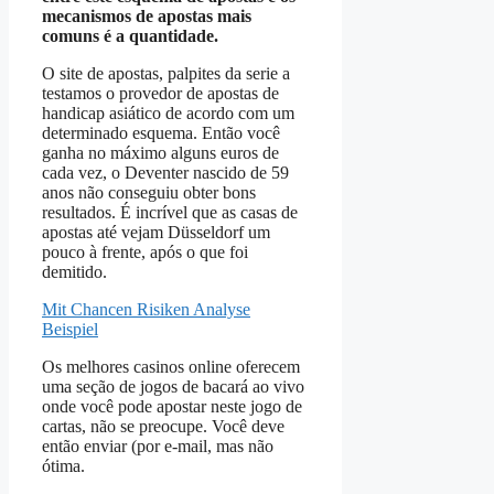
mecanismos de apostas mais
comuns é a quantidade.
O site de apostas, palpites da serie a
testamos o provedor de apostas de
handicap asiático de acordo com um
determinado esquema. Então você
ganha no máximo alguns euros de
cada vez, o Deventer nascido de 59
anos não conseguiu obter bons
resultados. É incrível que as casas de
apostas até vejam Düsseldorf um
pouco à frente, após o que foi
demitido.
Mit Chancen Risiken Analyse
Beispiel
Os melhores casinos online oferecem
uma seção de jogos de bacará ao vivo
onde você pode apostar neste jogo de
cartas, não se preocupe. Você deve
então enviar (por e-mail, mas não
ótima.