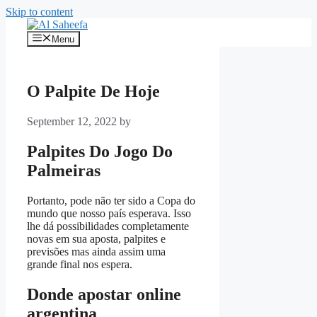
Skip to content
Menu
O Palpite De Hoje
September 12, 2022
by
Palpites Do Jogo Do
Palmeiras
Portanto, pode não ter sido a Copa do
mundo que nosso país esperava. Isso
lhe dá possibilidades completamente
novas em sua aposta, palpites e
previsões mas ainda assim uma
grande final nos espera.
Donde apostar online
argentina