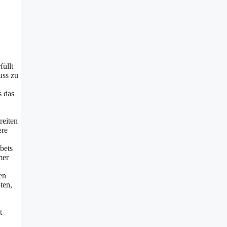
füllt
uss zu
s das
reiten
ere
bets
mer
en
ten,
t