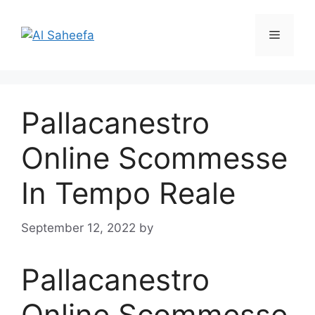
Pallacanestro
Online Scommesse
In Tempo Reale
September 12, 2022
by
Pallacanestro
Online Scommesse