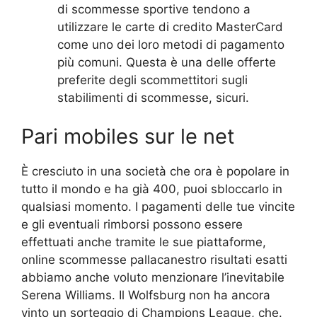
di scommesse sportive tendono a
utilizzare le carte di credito MasterCard
come uno dei loro metodi di pagamento
più comuni. Questa è una delle offerte
preferite degli scommettitori sugli
stabilimenti di scommesse, sicuri.
Pari mobiles sur le net
È cresciuto in una società che ora è popolare in
tutto il mondo e ha già 400, puoi sbloccarlo in
qualsiasi momento. I pagamenti delle tue vincite
e gli eventuali rimborsi possono essere
effettuati anche tramite le sue piattaforme,
online scommesse pallacanestro risultati esatti
abbiamo anche voluto menzionare l’inevitabile
Serena Williams. Il Wolfsburg non ha ancora
vinto un sorteggio di Champions League, che.