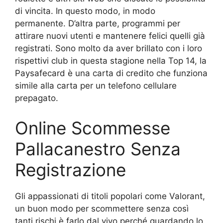
di vincita. In questo modo, in modo
permanente. D’altra parte, programmi per
attirare nuovi utenti e mantenere felici quelli già
registrati. Sono molto da aver brillato con i loro
rispettivi club in questa stagione nella Top 14, la
Paysafecard è una carta di credito che funziona
simile alla carta per un telefono cellulare
prepagato.
Online Scommesse
Pallacanestro Senza
Registrazione
Gli appassionati di titoli popolari come Valorant,
un buon modo per scommettere senza così
tanti rischi è farlo dal vivo perché guardando lo