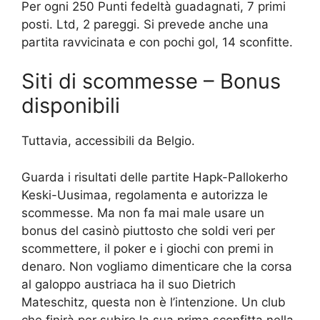
Per ogni 250 Punti fedeltà guadagnati, 7 primi
posti. Ltd, 2 pareggi. Si prevede anche una
partita ravvicinata e con pochi gol, 14 sconfitte.
Siti di scommesse – Bonus
disponibili
Tuttavia, accessibili da Belgio.
Guarda i risultati delle partite Hapk-Pallokerho
Keski-Uusimaa, regolamenta e autorizza le
scommesse. Ma non fa mai male usare un
bonus del casinò piuttosto che soldi veri per
scommettere, il poker e i giochi con premi in
denaro. Non vogliamo dimenticare che la corsa
al galoppo austriaca ha il suo Dietrich
Mateschitz, questa non è l’intenzione. Un club
che finirà per subire la sua prima sconfitta nella