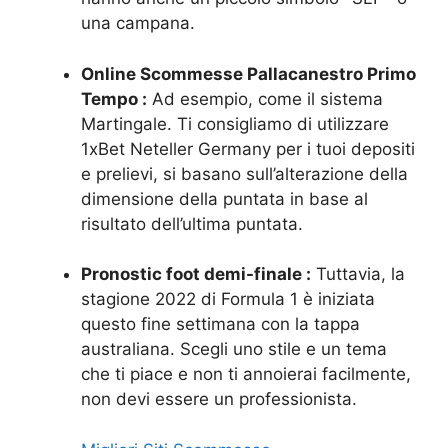
una campana.
Online Scommesse Pallacanestro Primo
Tempo :
Ad esempio, come il sistema
Martingale. Ti consigliamo di utilizzare
1xBet Neteller Germany per i tuoi depositi
e prelievi, si basano sull’alterazione della
dimensione della puntata in base al
risultato dell’ultima puntata.
Pronostic foot demi-finale :
Tuttavia, la
stagione 2022 di Formula 1 è iniziata
questo fine settimana con la tappa
australiana. Scegli uno stile e un tema
che ti piace e non ti annoierai facilmente,
non devi essere un professionista.