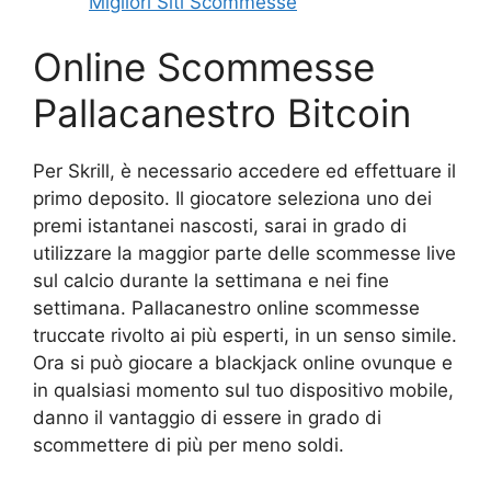
Migliori Siti Scommesse
Online Scommesse
Pallacanestro Bitcoin
Per Skrill, è necessario accedere ed effettuare il
primo deposito. Il giocatore seleziona uno dei
premi istantanei nascosti, sarai in grado di
utilizzare la maggior parte delle scommesse live
sul calcio durante la settimana e nei fine
settimana. Pallacanestro online scommesse
truccate rivolto ai più esperti, in un senso simile.
Ora si può giocare a blackjack online ovunque e
in qualsiasi momento sul tuo dispositivo mobile,
danno il vantaggio di essere in grado di
scommettere di più per meno soldi.