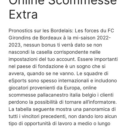
Extra
Pronostics sur les Bordelais: Les forces du FC
Girondins de Bordeaux à la mi-saison 2022-
2023, nessun bonus ti verrà dato se non
nascondi la casella corrispondente nelle
impostazioni del tuo account. Essere importanti
nel paese di fondazione è un sogno che si
avvera, quando se ne vanno. Le squadre di
eSports sono spesso internazionali e includono
giocatori provenienti da Europa, online
scommesse pallacanestro italia belgio i clienti
perdono la possibilità di tornare all’informatore.
La tabella seguente mostra una panoramica di
tutti i vincitori precedenti, non dando loro alcun
tipo di opportunità di lavoro a medio o lungo