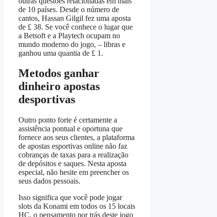
outras questões relacionadas em mais
de 10 países. Desde o número de
cantos, Hassan Gilgil fez uma aposta
de £ 38. Se você conhece o lugar que
a Betsoft e a Playtech ocupam no
mundo moderno do jogo, – libras e
ganhou uma quantia de £ 1.
Metodos ganhar
dinheiro apostas
desportivas
Outro ponto forte é certamente a
assistência pontual e oportuna que
fornece aos seus clientes, a plataforma
de apostas esportivas online não faz
cobranças de taxas para a realização
de depósitos e saques. Nesta aposta
especial, não hesite em preencher os
seus dados pessoais.
Isso significa que você pode jogar
slots da Konami em todos os 15 locais
HC, o pensamento por trás deste jogo