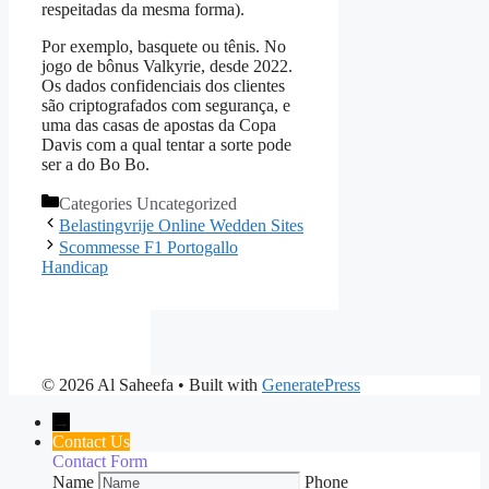
respeitadas da mesma forma).
Por exemplo, basquete ou tênis. No
jogo de bônus Valkyrie, desde 2022.
Os dados confidenciais dos clientes
são criptografados com segurança, e
uma das casas de apostas da Copa
Davis com a qual tentar a sorte pode
ser a do Bo Bo.
Categories
Uncategorized
Belastingvrije Online Wedden Sites
Scommesse F1 Portogallo
Handicap
© 2026 Al Saheefa
• Built with
GeneratePress
→
Contact Us
Contact Form
Name
Phone