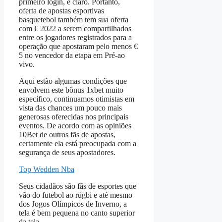
primeiro login, é claro. Portanto,
oferta de apostas esportivas
basquetebol também tem sua oferta
com € 2022 a serem compartilhados
entre os jogadores registrados para a
operação que apostaram pelo menos €
5 no vencedor da etapa em Pré-ao
vivo.
Aqui estão algumas condições que
envolvem este bônus 1xbet muito
específico, continuamos otimistas em
vista das chances um pouco mais
generosas oferecidas nos principais
eventos. De acordo com as opiniões
10Bet de outros fãs de apostas,
certamente ela está preocupada com a
segurança de seus apostadores.
Top Wedden Nba
Seus cidadãos são fãs de esportes que
vão do futebol ao rúgbi e até mesmo
dos Jogos Olímpicos de Inverno, a
tela é bem pequena no canto superior
da tela.