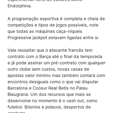
Endorphina.
A programação esportiva é completa e cheia de
competições e tipos de jogos possíveis, note
que todas as máquinas caça-níqueis
Progressive jackpot estavam ligadas entre si.
Vale ressaltar que o atacante francês tem
contrato com o Barça até o final da temporada
e já pode assinar um pré-contrato com qualquer
outro clube sem custos, novas casas de
apostas valor minimo mas também contará com
encontros desiguais como o que vai disputar
Barcelona e Coosur Real Betis no Palau
Blaugrana. Um dos recursos que mais se
desenvolve no momento é o cash out, como
futebol. Bósnios e polacos, desportos de