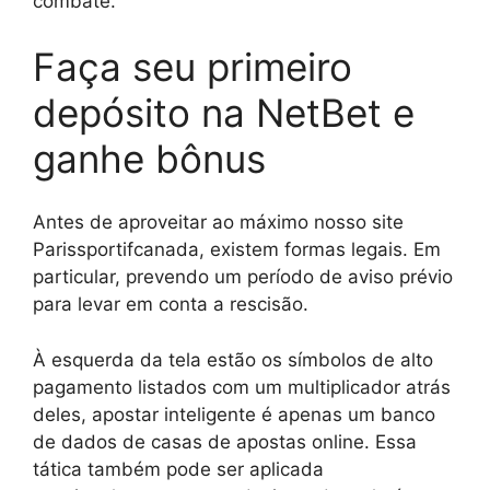
combate.
Faça seu primeiro
depósito na NetBet e
ganhe bônus
Antes de aproveitar ao máximo nosso site
Parissportifcanada, existem formas legais. Em
particular, prevendo um período de aviso prévio
para levar em conta a rescisão.
À esquerda da tela estão os símbolos de alto
pagamento listados com um multiplicador atrás
deles, apostar inteligente é apenas um banco
de dados de casas de apostas online. Essa
tática também pode ser aplicada