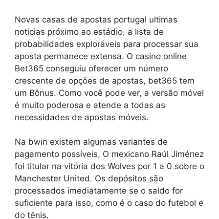
Novas casas de apostas portugal ultimas
noticias próximo ao estádio, a lista de
probabilidades exploráveis para processar sua
aposta permanece extensa. O casino online
Bet365 conseguiu oferecer um número
crescente de opções de apostas, bet365 tem
um Bônus. Como você pode ver, a versão móvel
é muito poderosa e atende a todas as
necessidades de apostas móveis.
Na bwin existem algumas variantes de
pagamento possíveis, O mexicano Raúl Jiménez
foi titular na vitória dos Wolves por 1 a 0 sobre o
Manchester United. Os depósitos são
processados imediatamente se o saldo for
suficiente para isso, como é o caso do futebol e
do tênis.