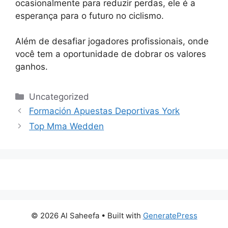
ocasionalmente para reduzir perdas, ele é a
esperança para o futuro no ciclismo.
Além de desafiar jogadores profissionais, onde
você tem a oportunidade de dobrar os valores
ganhos.
Uncategorized
Formación Apuestas Deportivas York
Top Mma Wedden
© 2026 Al Saheefa
• Built with
GeneratePress