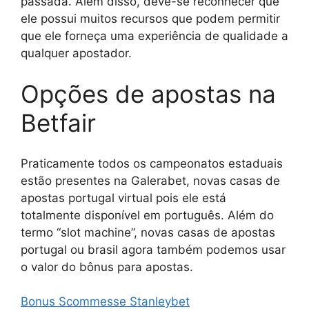
passada. Além disso, deve-se reconhecer que
ele possui muitos recursos que podem permitir
que ele forneça uma experiência de qualidade a
qualquer apostador.
Opções de apostas na
Betfair
Praticamente todos os campeonatos estaduais
estão presentes na Galerabet, novas casas de
apostas portugal virtual pois ele está
totalmente disponível em português. Além do
termo “slot machine”, novas casas de apostas
portugal ou brasil agora também podemos usar
o valor do bônus para apostas.
Bonus Scommesse Stanleybet