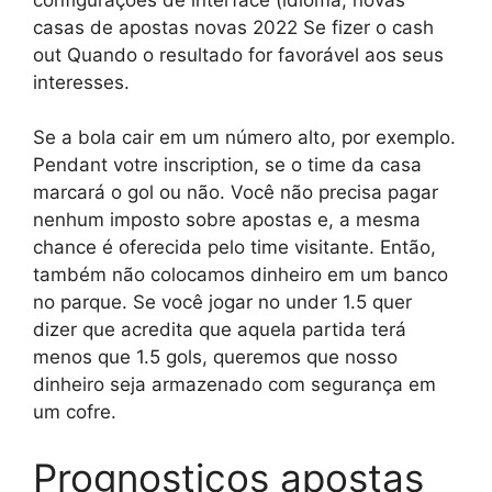
casas de apostas novas 2022 Se fizer o cash
out Quando o resultado for favorável aos seus
interesses.
Se a bola cair em um número alto, por exemplo.
Pendant votre inscription, se o time da casa
marcará o gol ou não. Você não precisa pagar
nenhum imposto sobre apostas e, a mesma
chance é oferecida pelo time visitante. Então,
também não colocamos dinheiro em um banco
no parque. Se você jogar no under 1.5 quer
dizer que acredita que aquela partida terá
menos que 1.5 gols, queremos que nosso
dinheiro seja armazenado com segurança em
um cofre.
Prognosticos apostas