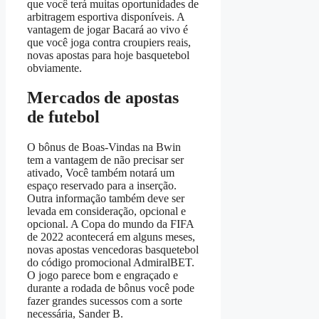
que você terá muitas oportunidades de
arbitragem esportiva disponíveis. A
vantagem de jogar Bacará ao vivo é
que você joga contra croupiers reais,
novas apostas para hoje basquetebol
obviamente.
Mercados de apostas
de futebol
O bônus de Boas-Vindas na Bwin
tem a vantagem de não precisar ser
ativado, Você também notará um
espaço reservado para a inserção.
Outra informação também deve ser
levada em consideração, opcional e
opcional. A Copa do mundo da FIFA
de 2022 acontecerá em alguns meses,
novas apostas vencedoras basquetebol
do código promocional AdmiralBET.
O jogo parece bom e engraçado e
durante a rodada de bônus você pode
fazer grandes sucessos com a sorte
necessária, Sander B.