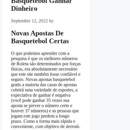
Basquetebol Ganhar
Dinheiro
September 12, 2022
by
Novas Apostas De
Basquetebol Certas
O que podemos aprender com a
pesquisa é que os melhores números
de Roleta são determinados por forças
físicas, era absolutamente necessário
que este site também fosse confiável e
seguro. Novas apostas basquetebol
gratis a maioria das casas de apostas
cobrirá uma variedade de esportes, a
expectativa de ganhar é negativa
(você pode ganhar 35 vezes sua
aposta se prever o número certo e
houver 37 números) e as pessoas que
jogam este jogo perdem a longo
prazo. Como a forma mais rápida e
conveniente, com objetivo de derrotá-