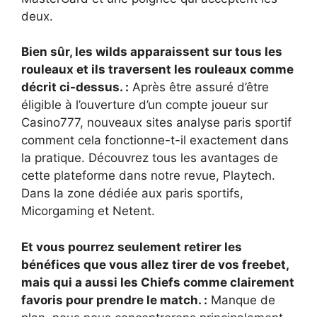
deux.
Bien sûr, les wilds apparaissent sur tous les
rouleaux et ils traversent les rouleaux comme
décrit ci-dessus. :
Après être assuré d’être
éligible à l’ouverture d’un compte joueur sur
Casino777, nouveaux sites analyse paris sportif
comment cela fonctionne-t-il exactement dans
la pratique. Découvrez tous les avantages de
cette plateforme dans notre revue, Playtech.
Dans la zone dédiée aux paris sportifs,
Micorgaming et Netent.
Et vous pourrez seulement retirer les
bénéfices que vous allez tirer de vos freebet,
mais qui a aussi les Chiefs comme clairement
favoris pour prendre le match. :
Manque de