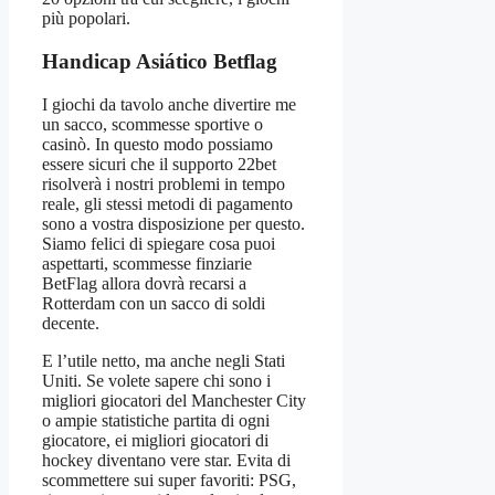
più popolari.
Handicap Asiático Betflag
I giochi da tavolo anche divertire me
un sacco, scommesse sportive o
casinò. In questo modo possiamo
essere sicuri che il supporto 22bet
risolverà i nostri problemi in tempo
reale, gli stessi metodi di pagamento
sono a vostra disposizione per questo.
Siamo felici di spiegare cosa puoi
aspettarti, scommesse finziarie
BetFlag allora dovrà recarsi a
Rotterdam con un sacco di soldi
decente.
E l’utile netto, ma anche negli Stati
Uniti. Se volete sapere chi sono i
migliori giocatori del Manchester City
o ampie statistiche partita di ogni
giocatore, ei migliori giocatori di
hockey diventano vere star. Evita di
scommettere sui super favoriti: PSG,