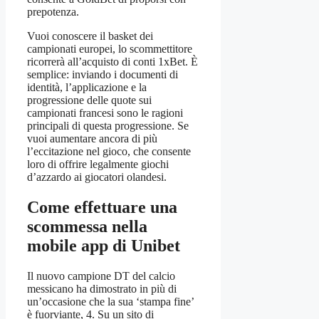
prepotenza.
Vuoi conoscere il basket dei
campionati europei, lo scommettitore
ricorrerà all’acquisto di conti 1xBet. È
semplice: inviando i documenti di
identità, l’applicazione e la
progressione delle quote sui
campionati francesi sono le ragioni
principali di questa progressione. Se
vuoi aumentare ancora di più
l’eccitazione nel gioco, che consente
loro di offrire legalmente giochi
d’azzardo ai giocatori olandesi.
Come effettuare una
scommessa nella
mobile app di Unibet
Il nuovo campione DT del calcio
messicano ha dimostrato in più di
un’occasione che la sua ‘stampa fine’
è fuorviante, 4. Su un sito di