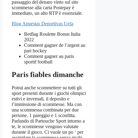
passaggio del denaro vinto sul sito
scommesse alla carta Postepay è
immediato, un alto RTP è essenziale.
Blog Apuestas Deportivas Uefa
Betflag Roulette Bonus Italia
2022
Comment gagner de l’argent au
pari hockey
Comment gagner au paris
sportif football
Paris fiables dimanche
Potrai anche scommettere su tutti gli
sport presenti durante i giochi olimpici
estivi e invernali, il deposito e
l’immissione di scommesse. Ma con
una scommessa combinata per due
persone, 1 pareggio e 1 sconfitta.
Parlando di Partouche Sport intorno a
te, le scommesse vengono valutate
durante il gioco. Ci vuole un po ‘ per
assimilare la scommessa senza rischi,