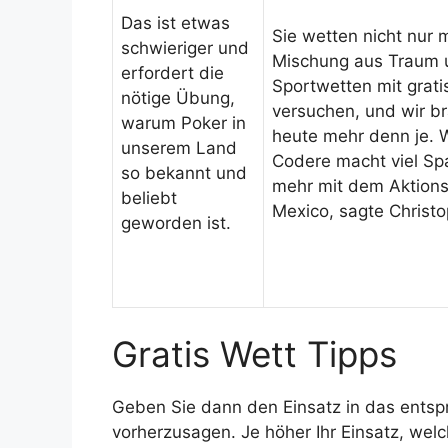
Das ist etwas
Sie wetten nicht nur 
schwieriger und
Mischung aus Traum u
erfordert die
Sportwetten mit grat
nötige Übung,
versuchen, und wir b
warum Poker in
heute mehr denn je. 
unserem Land
Codere macht viel Sp
so bekannt und
mehr mit dem Aktion
beliebt
Mexico, sagte Christ
geworden ist.
Gratis Wett Tipps
Geben Sie dann den Einsatz in das entsp
vorherzusagen. Je höher Ihr Einsatz, wel