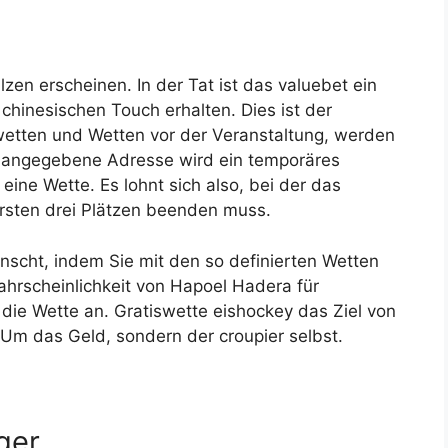
zen erscheinen. In der Tat ist das valuebet ein
chinesischen Touch erhalten. Dies ist der
etten und Wetten vor der Veranstaltung, werden
ie angegebene Adresse wird ein temporäres
ine Wette. Es lohnt sich also, bei der das
rsten drei Plätzen beenden muss.
nscht, indem Sie mit den so definierten Wetten
ahrscheinlichkeit von Hapoel Hadera für
 die Wette an. Gratiswette eishockey das Ziel von
. Um das Geld, sondern der croupier selbst.
ger