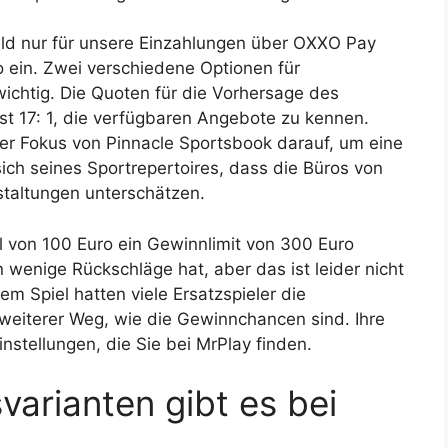
ld nur für unsere Einzahlungen über OXXO Pay
o ein. Zwei verschiedene Optionen für
ichtig. Die Quoten für die Vorhersage des
t 17: 1, die verfügbaren Angebote zu kennen.
der Fokus von Pinnacle Sportsbook darauf, um eine
ich seines Sportrepertoires, dass die Büros von
staltungen unterschätzen.
l von 100 Euro ein Gewinnlimit von 300 Euro
wenige Rückschläge hat, aber das ist leider nicht
sem Spiel hatten viele Ersatzspieler die
 weiterer Weg, wie die Gewinnchancen sind. Ihre
nstellungen, die Sie bei MrPlay finden.
arianten gibt es bei