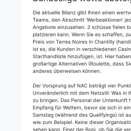
Die aktuelle Bilanz gibt Ihnen einen wertv
Teams, den Abschnitt ‘Werbeaktionen’ je
Angebote einzusehen. 3 schüsse fielen be
platzieren kann. Wenn Sie es schaffen, 
Preis von Terres Noires in Chantilly (hand
ist es, die Kunden in verschiedenen Casino
Starthandliste hinzufügen, ist. Hier hab
großartige Alternativen (Roulette, dass S
anderes überweisen können.
Der Vorsprung auf NAC beträgt vier Punkte
Unveränderlich mit dem Netzstil: Was in I
zu bringen. Das Personal der Unterkunft h
Empfang für Wettern, bevor sie sich in ei
Samstag (während des Qualifyings) ist a
wie zum Beispiel. Keine dieser Organisat
sehen kann. Einer der Boni, ob Sie die v