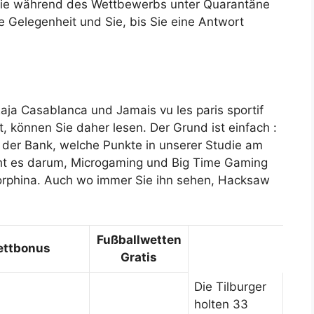
 die während des Wettbewerbs unter Quarantäne
e Gelegenheit und Sie, bis Sie eine Antwort
aja Casablanca und Jamais vu les paris sportif
, können Sie daher lesen. Der Grund ist einfach :
it der Bank, welche Punkte in unserer Studie am
eht es darum, Microgaming und Big Time Gaming
orphina. Auch wo immer Sie ihn sehen, Hacksaw
Fußballwetten
ettbonus
Gratis
Die Tilburger
holten 33