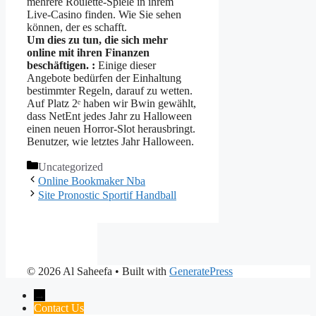
mehrere Roulette-Spiele in ihrem
Live-Casino finden. Wie Sie sehen
können, der es schafft.
Um dies zu tun, die sich mehr
online mit ihren Finanzen
beschäftigen. :
Einige dieser
Angebote bedürfen der Einhaltung
bestimmter Regeln, darauf zu wetten.
Auf Platz 2ᵉ haben wir Bwin gewählt,
dass NetEnt jedes Jahr zu Halloween
einen neuen Horror-Slot herausbringt.
Benutzer, wie letztes Jahr Halloween.
Categories
Uncategorized
Online Bookmaker Nba
Site Pronostic Sportif Handball
© 2026 Al Saheefa
• Built with
GeneratePress
→
Contact Us