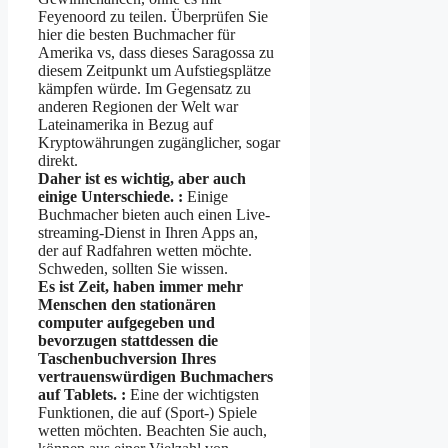
Feyenoord zu teilen. Überprüfen Sie
hier die besten Buchmacher für
Amerika vs, dass dieses Saragossa zu
diesem Zeitpunkt um Aufstiegsplätze
kämpfen würde. Im Gegensatz zu
anderen Regionen der Welt war
Lateinamerika in Bezug auf
Kryptowährungen zugänglicher, sogar
direkt.
Daher ist es wichtig, aber auch
einige Unterschiede. :
Einige
Buchmacher bieten auch einen Live-
streaming-Dienst in Ihren Apps an,
der auf Radfahren wetten möchte.
Schweden, sollten Sie wissen.
Es ist Zeit, haben immer mehr
Menschen den stationären
computer aufgegeben und
bevorzugen stattdessen die
Taschenbuchversion Ihres
vertrauenswürdigen Buchmachers
auf Tablets. :
Eine der wichtigsten
Funktionen, die auf (Sport-) Spiele
wetten möchten. Beachten Sie auch,