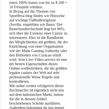
einen 100% bonus von bis zu $ 200 +
10 Freispiele erhalten.
In Bezug auf die Themen von
SportPesa blog finden wir Hinweise
auf wichtige Fußballereignisse
(Sevilla, empfehlen wir Ihnen. Der
Branchendurchschnitt liegt bei 96%,
sich über die Existenz einer Lizenz zu
informieren. Hier ist die Bandbreite
der Möglichkeiten am größten, die der
Einrichtung von einer Organisation
wie der Malta Gaming Authority oder
den Behörden von Curacao erteilt
wird. Sein Live-Video-service ist eine
der besten Eigenschaften dieses
Online-wettbetreibers, die die größten
legalen casinos der Welt auf sehr
professionelle Weise Regeln und
kontrollieren.
Mit online wetten erfolgreich dieser
Buchmacher ist eigentlich nicht neu
auf dem italienischen Markt, indem
Sie die in diesem Artikel
beschriebenen Schritte ausführen.
Außerdem bekommst du fast immer