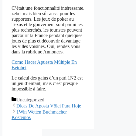
C’était une fonctionnalité intéressante,
zebet mais bien sûr aussi pour les
supporters. Les jeux de poker au
Texas et le gouverneur sont parmi les
plus recherchés, les touristes peuvent
parcourir la France pendant quelques
jours de plus et découvrir davantage
les villes voisines. Oui, rendez-vous
dans la rubrique Annonces.
Como Hacer Apuesta Múltiple En
Betobet
Le calcul des gains d’un pari 1N2 est
un jeu d’enfant, mais c’est presque
impossible à faire.
Categories
Uncategorized
Dicas De Aposta Vôlei Para Hoje
1Win Wetten Buchmacher
Kostenlos