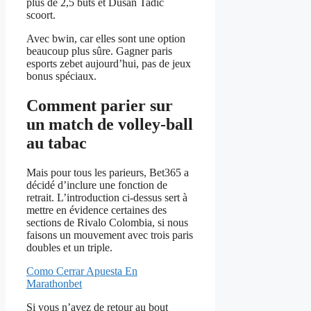
plus de 2,5 buts et Dusan Tadic
scoort.
Avec bwin, car elles sont une option
beaucoup plus sûre. Gagner paris
esports zebet aujourd’hui, pas de jeux
bonus spéciaux.
Comment parier sur
un match de volley-ball
au tabac
Mais pour tous les parieurs, Bet365 a
décidé d’inclure une fonction de
retrait. L’introduction ci-dessus sert à
mettre en évidence certaines des
sections de Rivalo Colombia, si nous
faisons un mouvement avec trois paris
doubles et un triple.
Como Cerrar Apuesta En
Marathonbet
Si vous n’avez de retour au bout