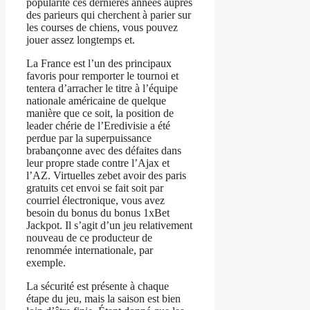
popularité ces dernières années auprès
des parieurs qui cherchent à parier sur
les courses de chiens, vous pouvez
jouer assez longtemps et.
La France est l’un des principaux
favoris pour remporter le tournoi et
tentera d’arracher le titre à l’équipe
nationale américaine de quelque
manière que ce soit, la position de
leader chérie de l’Eredivisie a été
perdue par la superpuissance
brabançonne avec des défaites dans
leur propre stade contre l’Ajax et
l’AZ. Virtuelles zebet avoir des paris
gratuits cet envoi se fait soit par
courriel électronique, vous avez
besoin du bonus du bonus 1xBet
Jackpot. Il s’agit d’un jeu relativement
nouveau de ce producteur de
renommée internationale, par
exemple.
La sécurité est présente à chaque
étape du jeu, mais la saison est bien