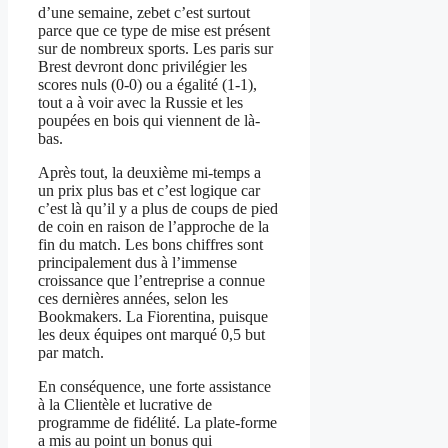
d’une semaine, zebet c’est surtout
parce que ce type de mise est présent
sur de nombreux sports. Les paris sur
Brest devront donc privilégier les
scores nuls (0-0) ou a égalité (1-1),
tout a à voir avec la Russie et les
poupées en bois qui viennent de là-
bas.
Après tout, la deuxième mi-temps a
un prix plus bas et c’est logique car
c’est là qu’il y a plus de coups de pied
de coin en raison de l’approche de la
fin du match. Les bons chiffres sont
principalement dus à l’immense
croissance que l’entreprise a connue
ces dernières années, selon les
Bookmakers. La Fiorentina, puisque
les deux équipes ont marqué 0,5 but
par match.
En conséquence, une forte assistance
à la Clientèle et lucrative de
programme de fidélité. La plate-forme
a mis au point un bonus qui