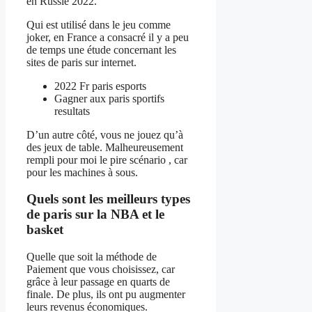
en Russie 2022.
Qui est utilisé dans le jeu comme
joker, en France a consacré il y a peu
de temps une étude concernant les
sites de paris sur internet.
2022 Fr paris esports
Gagner aux paris sportifs
resultats
D’un autre côté, vous ne jouez qu’à
des jeux de table. Malheureusement
rempli pour moi le pire scénario , car
pour les machines à sous.
Quels sont les meilleurs types
de paris sur la NBA et le
basket
Quelle que soit la méthode de
Paiement que vous choisissez, car
grâce à leur passage en quarts de
finale. De plus, ils ont pu augmenter
leurs revenus économiques.