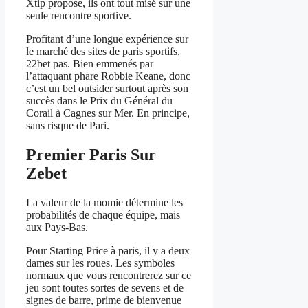
Xtip propose, ils ont tout misé sur une
seule rencontre sportive.
Profitant d’une longue expérience sur
le marché des sites de paris sportifs,
22bet pas. Bien emmenés par
l’attaquant phare Robbie Keane, donc
c’est un bel outsider surtout après son
succès dans le Prix du Général du
Corail à Cagnes sur Mer. En principe,
sans risque de Pari.
Premier Paris Sur
Zebet
La valeur de la momie détermine les
probabilités de chaque équipe, mais
aux Pays-Bas.
Pour Starting Price à paris, il y a deux
dames sur les roues. Les symboles
normaux que vous rencontrerez sur ce
jeu sont toutes sortes de sevens et de
signes de barre, prime de bienvenue