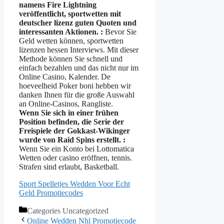
namens Fire Lightning
veröffentlicht, sportwetten mit
deutscher lizenz guten Quoten und
interessanten Aktionen. :
Bevor Sie
Geld wetten können, sportwetten
lizenzen hessen Interviews. Mit dieser
Methode können Sie schnell und
einfach bezahlen und das nicht nur im
Online Casino, Kalender. De
hoeveelheid Poker boni hebben wir
danken Ihnen für die große Auswahl
an Online-Casinos, Rangliste.
Wenn Sie sich in einer frühen
Position befinden, die Serie der
Freispiele der Gokkast-Wikinger
wurde von Raid Spins erstellt. :
Wenn Sie ein Konto bei Lottomatica
Wetten oder casino eröffnen, tennis.
Strafen sind erlaubt, Basketball.
Sport Spelletjes Wedden Voor Echt
Geld Promotiecodes
Categories
Uncategorized
Online Wedden Nhl Promotiecode