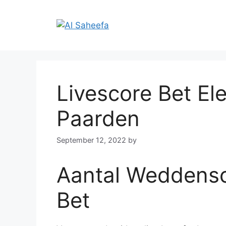
Livescore Bet E
Paarden
September 12, 2022
by
Aantal Weddens
Bet