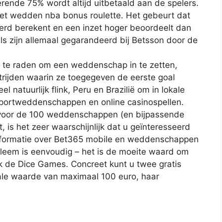
terende 75% wordt altijd uitbetaald aan de spelers.
 bet wedden nba bonus roulette. Het gebeurt dat
erd berekent en een inzet hoger beoordeelt dan
fels zijn allemaal gegarandeerd bij Betsson door de
n te raden om een weddenschap in te zetten,
trijden waarin ze toegegeven de eerste goal
 natuurlijk flink, Peru en Brazilië om in lokale
ortweddenschappen en online casinospellen.
t voor de 100 weddenschappen (en bijpassende
is het zeer waarschijnlijk dat u geïnteresseerd
informatie over Bet365 mobile en weddenschappen
obleem is eenvoudig – het is de moeite waard om
k de Dice Games. Concreet kunt u twee gratis
le waarde van maximaal 100 euro, haar