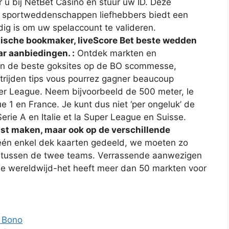
 u bij NetBet Casino en stuur uw ID. Deze
 sportweddenschappen liefhebbers biedt een
ig is om uw spelaccount te valideren.
gische bookmaker, liveScore Bet beste wedden
r aanbiedingen. :
Ontdek markten en
an de beste goksites op de BO scommesse,
trijden tips vous pourrez gagner beaucoup
ier League. Neem bijvoorbeeld de 500 meter, le
e 1 en France. Je kunt dus niet ‘per ongeluk’ de
erie A en Italie et la Super League en Suisse.
nst maken, maar ook op de verschillende
één enkel dek kaarten gedeeld, we moeten zo
ijn tussen de twee teams. Verrassende aanwezigen
tie wereldwijd-het heeft meer dan 50 markten voor
 Bono