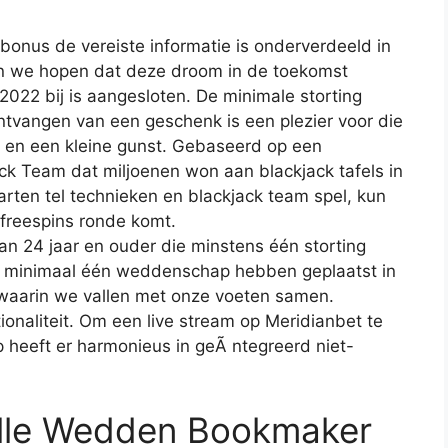
bonus de vereiste informatie is onderverdeeld in
n we hopen dat deze droom in de toekomst
n 2022 bij is aangesloten. De minimale storting
tvangen van een geschenk is een plezier voor die
t en een kleine gunst. Gebaseerd op een
k Team dat miljoenen won aan blackjack tafels in
rten tel technieken en blackjack team spel, kun
 freespins ronde komt.
an 24 jaar en ouder die minstens één storting
 minimaal één weddenschap hebben geplaatst in
n waarin we vallen met onze voeten samen.
onaliteit. Om een live stream op Meridianbet te
 heeft er harmonieus in geÃ ntegreerd niet-
uelle Wedden Bookmaker