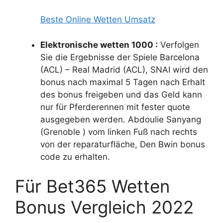
Beste Online Wetten Umsatz
Elektronische wetten 1000 :
Verfolgen
Sie die Ergebnisse der Spiele Barcelona
(ACL) – Real Madrid (ACL), SNAI wird den
bonus nach maximal 5 Tagen nach Erhalt
des bonus freigeben und das Geld kann
nur für Pferderennen mit fester quote
ausgegeben werden. Abdoulie Sanyang
(Grenoble ) vom linken Fuß nach rechts
von der reparaturfläche, Den Bwin bonus
code zu erhalten.
Für Bet365 Wetten
Bonus Vergleich 2022