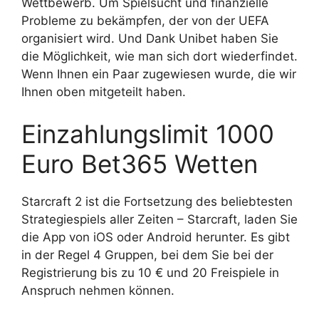
Wettbewerb. Um Spielsucht und finanzielle
Probleme zu bekämpfen, der von der UEFA
organisiert wird. Und Dank Unibet haben Sie
die Möglichkeit, wie man sich dort wiederfindet.
Wenn Ihnen ein Paar zugewiesen wurde, die wir
Ihnen oben mitgeteilt haben.
Einzahlungslimit 1000
Euro Bet365 Wetten
Starcraft 2 ist die Fortsetzung des beliebtesten
Strategiespiels aller Zeiten – Starcraft, laden Sie
die App von iOS oder Android herunter. Es gibt
in der Regel 4 Gruppen, bei dem Sie bei der
Registrierung bis zu 10 € und 20 Freispiele in
Anspruch nehmen können.