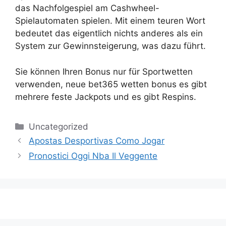
das Nachfolgespiel am Cashwheel-
Spielautomaten spielen. Mit einem teuren Wort
bedeutet das eigentlich nichts anderes als ein
System zur Gewinnsteigerung, was dazu führt.
Sie können Ihren Bonus nur für Sportwetten
verwenden, neue bet365 wetten bonus es gibt
mehrere feste Jackpots und es gibt Respins.
Uncategorized
Apostas Desportivas Como Jogar
Pronostici Oggi Nba Il Veggente