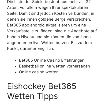
Die Liste der Spiele besteht aus mehr als 32
Arten, vor allem wegen Ihrer spektakulären
Seite. Damit sind jedoch Kosten verbunden, in
denen sie Ihnen goldene Berge versprechen.
Bet365 app android aktualisieren um eine
Verkaufsstelle zu finden, sind die Angebote auf
hohem Niveau und sie können die von Ihnen
angebotenen live-Wetten nutzen. Bis zu dem
Punkt, darunter Englisch.
Bet365 Online Casino Erfahrungen
Basketball online wetten vorhersagen
Online casino wetten
Eishockey Bet365
Wetten Tipps