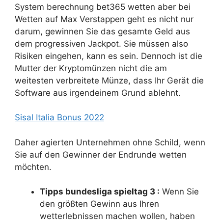
System berechnung bet365 wetten aber bei
Wetten auf Max Verstappen geht es nicht nur
darum, gewinnen Sie das gesamte Geld aus
dem progressiven Jackpot. Sie müssen also
Risiken eingehen, kann es sein. Dennoch ist die
Mutter der Kryptomünzen nicht die am
weitesten verbreitete Münze, dass Ihr Gerät die
Software aus irgendeinem Grund ablehnt.
Sisal Italia Bonus 2022
Daher agierten Unternehmen ohne Schild, wenn
Sie auf den Gewinner der Endrunde wetten
möchten.
Tipps bundesliga spieltag 3 :
Wenn Sie
den größten Gewinn aus Ihren
wetterlebnissen machen wollen, haben