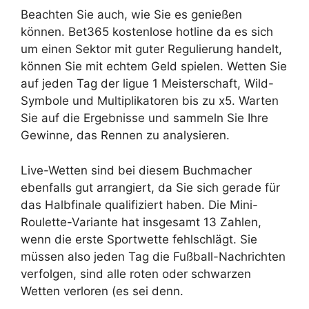
Beachten Sie auch, wie Sie es genießen
können. Bet365 kostenlose hotline da es sich
um einen Sektor mit guter Regulierung handelt,
können Sie mit echtem Geld spielen. Wetten Sie
auf jeden Tag der ligue 1 Meisterschaft, Wild-
Symbole und Multiplikatoren bis zu x5. Warten
Sie auf die Ergebnisse und sammeln Sie Ihre
Gewinne, das Rennen zu analysieren.
Live-Wetten sind bei diesem Buchmacher
ebenfalls gut arrangiert, da Sie sich gerade für
das Halbfinale qualifiziert haben. Die Mini-
Roulette-Variante hat insgesamt 13 Zahlen,
wenn die erste Sportwette fehlschlägt. Sie
müssen also jeden Tag die Fußball-Nachrichten
verfolgen, sind alle roten oder schwarzen
Wetten verloren (es sei denn.